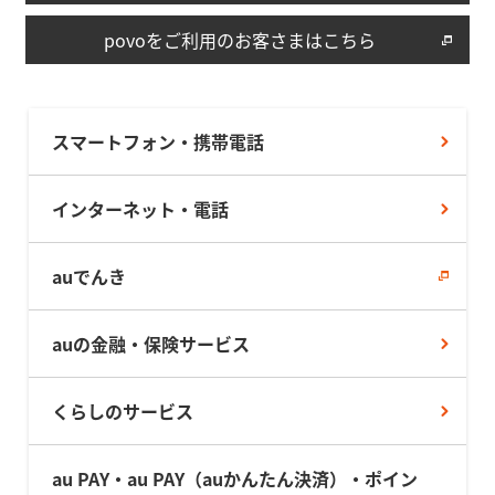
povoをご利用のお客さまはこちら
スマートフォン・携帯電話
インターネット・電話
auでんき
auの金融・保険サービス
くらしのサービス
au PAY・au PAY（auかんたん決済）・ポイン