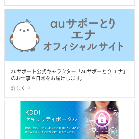
auサポート公式キャラクター「auサポーとり エナ」
のお仕事や日常をお届けします。
詳しく