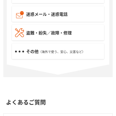
迷惑メール・迷惑電話
盗難・紛失／故障・修理
その他
（海外で使う、安心、災害など）
よくあるご質問
＼ こちらをご確認ください ／
＼ こちらをご確認ください ／
＼ こちらをご確認ください ／
＼ こちらをご確認ください ／
＼ こちらをご確認ください ／
＼ こちらをご確認ください ／
＼ こちらをご確認ください ／
＼ こちらをご確認ください ／
＼ こちらをご確認ください ／
＼ こちらをご確認ください ／
＼ こちらをご確認ください ／
＼ こちらをご確認ください ／
＼ こちらをご確認ください ／
＼ こちらをご確認ください ／
＼ こちらをご確認ください ／
＼ こちらをご確認ください ／
＼ こちらをご確認ください ／
＼ こちらをご確認ください ／
＼ こちらをご確認ください ／
＼ こちらをご確認ください ／
＼ こちらをご確認ください ／
＼ こちらをご確認ください ／
＼ こちらをご確認ください ／
＼ こちらをご確認ください ／
＼ こちらをご確認ください ／
＼ こちらをご確認ください ／
＼ こちらをご確認ください ／
＼ こちらをご確認ください ／
＼ こちらをご確認ください ／
＼ こちらをご確認ください ／
＼ こちらをご確認ください ／
＼ こちらをご確認ください ／
＼ こちらをご確認ください ／
＼ こちらをご確認ください ／
＼ こちらをご確認ください ／
＼ こちらをご確認ください ／
＼ こちらをご確認ください ／
＼ こちらをご確認ください ／
＼ こちらをご確認ください ／
＼ こちらをご確認ください ／
＼ こちらをご確認ください ／
＼ こちらをご確認ください ／
＼ こちらをご確認ください ／
＼ こちらをご確認ください ／
＼ こちらをご確認ください ／
＼ こちらをご確認ください ／
＼ こちらをご確認ください ／
＼ こちらをご確認ください ／
＼ こちらをご確認ください ／
＼ こちらをご確認ください ／
＼ こちらをご確認ください ／
＼ こちらをご確認ください ／
＼ こちらをご確認ください ／
＼ こちらをご確認ください ／
＼ こちらをご確認ください ／
＼ こちらをご確認ください ／
＼ こちらをご確認ください ／
＼ こちらをご確認ください ／
＼ こちらをご確認ください ／
＼ こちらをご確認ください ／
＼ こちらをご確認ください ／
＼ こちらをご確認ください ／
＼ こちらをご確認ください ／
＼ こちらをご確認ください ／
＼ こちらをご確認ください ／
＼ こちらをご確認ください ／
＼ こちらをご確認ください ／
＼ こちらをご確認ください ／
＼ こちらをご確認ください ／
＼ こちらをご確認ください ／
＼ こちらをご確認ください ／