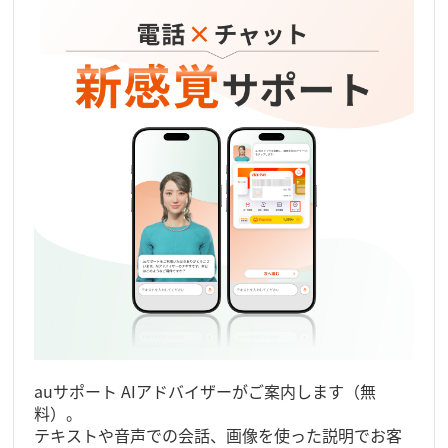
auサポート AIアドバイザーがご案内します（無
料）。
テキストや音声での会話、画像を使った説明でお客