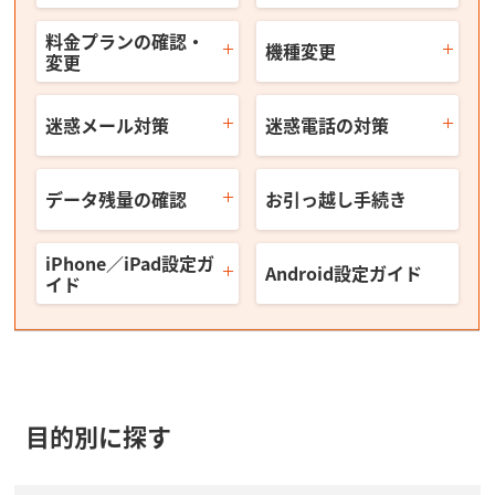
料金プランの確認・
機種変更
変更
迷惑メール対策
迷惑電話の対策
データ残量の確認
お引っ越し手続き
iPhone／iPad設定ガ
Android設定ガイド
イド
目的別に探す