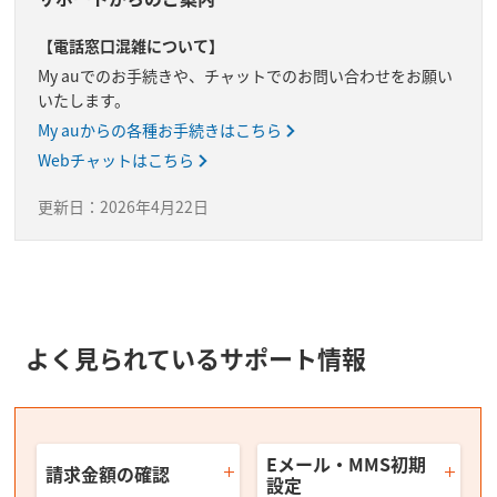
【電話窓口混雑について】
My auでのお手続きや、チャットでのお問い合わせをお願い
いたします。
My auからの各種お手続きはこちら
Webチャットはこちら
更新日：2026年4月22日
よく見られているサポート情報
Eメール・MMS初期
請求金額の確認
設定