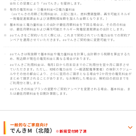
会社との協業により「auでんき」を提供します。
毎月の電気料金 = ①基本料金+②電力量料金
（auでんきの月額ご利用料金は、上記に加え、燃料費調整額、再生可能エネルギ
ー発電促進賦課金および消費税相当額を加えた金額となります。）
基本料金と電力量料金との合計が最低月額料金を下回る場合は、その月の料金
は、最低月額料金および再生可能エネルギー発電促進賦課金の合計とします。
auでんきをご契約いただく際には、これまで契約されていた電力会社での契約ア
ンペアを適用させていただきます。auでんきご契約後に変更可能です。
auでんきは税抜額で基本料金や電力量料金を計算し合計額から税額を算出するた
め、税込額が現在の電気料金と異なる場合があります。
auでんきご利用料金は、毎月1日から月末日までのご利用分を翌々月に請求させ
ていただきます。ただし、地域の電力会社（一般送配電事業者）の検針スケジュー
ルやその他の都合により、さらに翌月のご請求となる場合や2か月分の電気料金が
まとめて請求されることがあります。なお解約した場合は、解約日の前日までを
ご利用分と致します。
auでんきの料金プランの変更やご契約アンペアを変更される場合、基本料金、ま
たは最低月額料金を日割計算致します。
一般的なご家庭向け
でんきM
（北陸）
※新規受付終了済