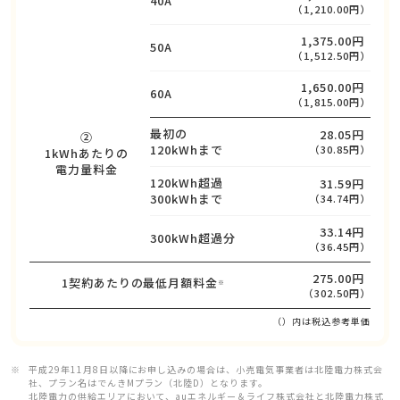
40A
（1,210.00円）
1,375.00円
50A
（1,512.50円）
1,650.00円
60A
（1,815.00円）
最初の
28.05円
②
120kWhまで
（30.85円）
1kWhあたりの
電力量料金
120kWh超過
31.59円
300kWhまで
（34.74円）
33.14円
300kWh超過分
（36.45円）
275.00円
1契約あたりの最低月額料金
※
（302.50円）
（）内は税込参考単価
平成29年11月8日以降にお申し込みの場合は、小売電気事業者は北陸電力株式会
社、プラン名はでんきMプラン（北陸D）となります。
北陸電力の供給エリアにおいて、auエネルギー＆ライフ株式会社と北陸電力株式