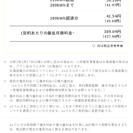
280kWhまで
（41.97円）
41.54円
280kWh超過分
（45.69円）
389.04円
1契約あたりの最低月額料金
※
（427.94円）
（）内は税込参考単価
令和3年2月17日以降にお申し込みの場合は、小売電気事業者は北海道電力株式会
社、プラン名はでんきM （北海道D）となります。
北海道電力の供給エリアにおいて、auエネルギー＆ライフ株式会社と北海道電力
株式会社との協業により「でんきサービス」を提供します。
毎月の電気料金 = ①基本料金+②電力量料金
（auでんきの月額ご利用料金は、上記に加え、燃料費調整額、再生可能エネルギ
ー発電促進賦課金および消費税相当額を加えた金額となります。）
基本料金と電力量料金との合計が最低月額料金を下回る場合は、その月の料金
は、最低月額料金および再生可能エネルギー発電促進賦課金の合計とします。
auでんきをご契約いただく際には、これまで契約されていた電力会社での契約ア
ンペアを適用させていただきます。auでんきご契約後に変更可能です。
auでんきは税抜額で基本料金や電力量料金を計算し合計額から税額を算出するた
め、税込額が現在の電気料金と異なる場合があります。