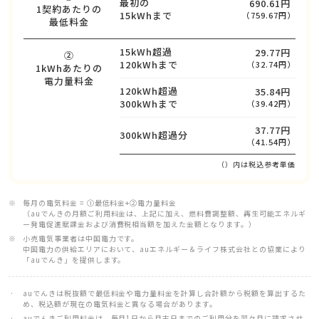
最初の
690.61円
1契約あたりの
15kWhまで
（759.67円）
最低料金
15kWh超過
29.77円
②
120kWhまで
（32.74円）
1kWhあたりの
電力量料金
120kWh超過
35.84円
300kWhまで
（39.42円）
37.77円
300kWh超過分
（41.54円）
（）内は税込参考単価
毎月の電気料金 = ①最低料金+②電力量料金
（auでんきの月額ご利用料金は、上記に加え、燃料費調整額、再生可能エネルギ
ー発電促進賦課金および消費税相当額を加えた金額となります。）
小売電気事業者は中国電力です。
中国電力の供給エリアにおいて、auエネルギー＆ライフ株式会社との協業により
「auでんき」を提供します。
auでんきは税抜額で最低料金や電力量料金を計算し合計額から税額を算出するた
め、税込額が現在の電気料金と異なる場合があります。
auでんきご利用料金は、毎月1日から月末日までのご利用分を翌々月に請求させ