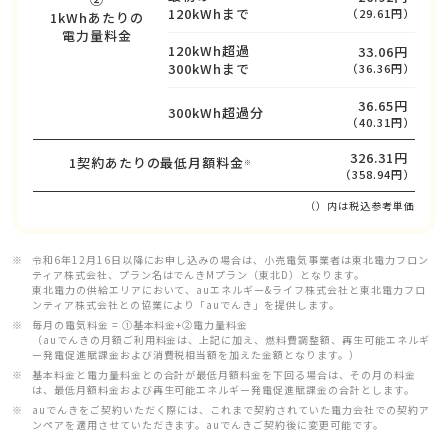
120kWhまで
（29.61円）
1kWhあたりの
電力量料金
120kWh超過
33.06円
300kWhまで
（36.36円）
36.65円
300kWh超過分
（40.31円）
326.31円
1契約あたりの最低月額料金
※
（358.94円）
（）内は税込参考単価
令和6年12月16日以降にお申し込みの場合は、小売電気事業者は東北電力フロン
ティア株式会社、プラン名はでんきMプラン（東北D）となります。
東北電力の供給エリアにおいて、auエネルギー&ライフ株式会社と東北電力フロ
ンティア株式会社との協業により「auでんき」を提供します。
毎月の電気料金 = ①基本料金+②電力量料金
（auでんきの月額ご利用料金は、上記に加え、燃料費調整額、再生可能エネルギ
ー発電促進賦課金および消費税相当額を加えた金額となります。）
基本料金と電力量料金との合計が最低月額料金を下回る場合は、その月の料金
は、最低月額料金および再生可能エネルギー発電促進賦課金の合計とします。
auでんきをご契約いただく際には、これまで契約されていた電力会社での契約ア
ンペアを適用させていただきます。auでんきご契約後に変更可能です。