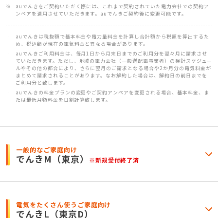
auでんきをご契約いただく際には、これまで契約されていた電力会社での契約ア
ンペアを適用させていただきます。auでんきご契約後に変更可能です。
auでんきは税抜額で基本料金や電力量料金を計算し合計額から税額を算出するた
め、税込額が現在の電気料金と異なる場合があります。
auでんきご利用料金は、毎月1日から月末日までのご利用分を翌々月に請求させ
ていただきます。ただし、地域の電力会社（一般送配電事業者）の検針スケジュー
ルやその他の都合により、さらに翌月のご請求となる場合や2か月分の電気料金が
まとめて請求されることがあります。なお解約した場合は、解約日の前日までを
ご利用分と致します。
auでんきの料金プランの変更やご契約アンペアを変更される場合、基本料金、ま
たは最低月額料金を日割計算致します。
一般的なご家庭向け
でんきM
（東京）
※新規受付終了済
電気をたくさん使うご家庭向け
でんきL
（東京D）