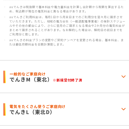
auでんきは税抜額で基本料金や電力量料金を計算し合計額から税額を算出するた
め、税込額が現在の電気料金と異なる場合があります。
auでんきご利用料金は、毎月1日から月末日までのご利用分を翌々月に請求させ
ていただきます。ただし、地域の電力会社（一般送配電事業者）の検針スケジュー
ルやその他の都合により、さらに翌月のご請求となる場合や2か月分の電気料金が
まとめて請求されることがあります。なお解約した場合は、解約日の前日までを
ご利用分と致します。
auでんきの料金プランの変更やご契約アンペアを変更される場合、基本料金、ま
たは最低月額料金を日割計算致します。
一般的なご家庭向け
でんきM
（東北）
※新規受付終了済
電気をたくさん使うご家庭向け
でんきL
（東北D）