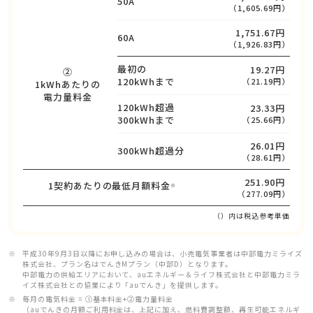
50A
（1,605.69円）
1,751.67円
60A
（1,926.83円）
最初の
19.27円
②
120kWhまで
（21.19円）
1kWhあたりの
電力量料金
120kWh超過
23.33円
300kWhまで
（25.66円）
26.01円
300kWh超過分
（28.61円）
251.90円
1契約あたりの最低月額料金
※
（277.09円）
（）内は税込参考単価
平成30年9月3日以降にお申し込みの場合は、小売電気事業者は中部電力ミライズ
株式会社、プラン名はでんきMプラン（中部D）となります。
中部電力の供給エリアにおいて、auエネルギー＆ライフ株式会社と中部電力ミラ
イズ株式会社との協業により「auでんき」を提供します。
毎月の電気料金 = ①基本料金+②電力量料金
（auでんきの月額ご利用料金は、上記に加え、燃料費調整額、再生可能エネルギ