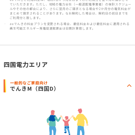
ていただきます。ただし、地域の電力会社（一般送配電事業者）の検針スケジュー
ルやその他の都合により、さらに翌月のご請求となる場合や2か月分の電気料金が
まとめて請求されることがあります。なお解約した場合は、解約日の前日までを
ご利用分と致します。
auでんきの料金プランを変更される場合、最低料金および最低料金に適用される
再生可能エネルギー発電促進賦課金は日割計算致します。
四国電力エリア
一般的なご家庭向け
でんきM
（四国D）