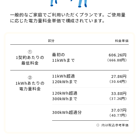
一般的なご家庭でご利用いただくプランです。ご使用量
に応じた電力量料金単価で構成されています。
区分
料金単価
①
最初の
606.26円
1契約あたりの
11kWhまで
（666.88円）
最低料金
11kWh超過
27.86円
②
120kWhまで
（30.64円）
1kWhあたりの
電力量料金
120kWh超過
33.88円
300kWhまで
（37.26円）
37.07円
300kWh超過分
（40.77円）
（）内は税込参考単価