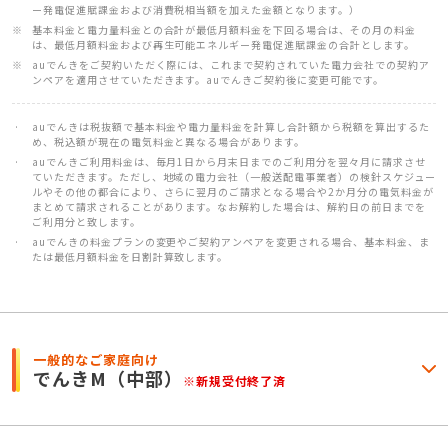
ー発電促進賦課金および消費税相当額を加えた金額となります。）
基本料金と電力量料金との合計が最低月額料金を下回る場合は、その月の料金
は、最低月額料金および再生可能エネルギー発電促進賦課金の合計とします。
auでんきをご契約いただく際には、これまで契約されていた電力会社での契約ア
ンペアを適用させていただきます。auでんきご契約後に変更可能です。
auでんきは税抜額で基本料金や電力量料金を計算し合計額から税額を算出するた
め、税込額が現在の電気料金と異なる場合があります。
auでんきご利用料金は、毎月1日から月末日までのご利用分を翌々月に請求させ
ていただきます。ただし、地域の電力会社（一般送配電事業者）の検針スケジュー
ルやその他の都合により、さらに翌月のご請求となる場合や2か月分の電気料金が
まとめて請求されることがあります。なお解約した場合は、解約日の前日までを
ご利用分と致します。
auでんきの料金プランの変更やご契約アンペアを変更される場合、基本料金、ま
たは最低月額料金を日割計算致します。
一般的なご家庭向け
でんきM
（中部）
※新規受付終了済