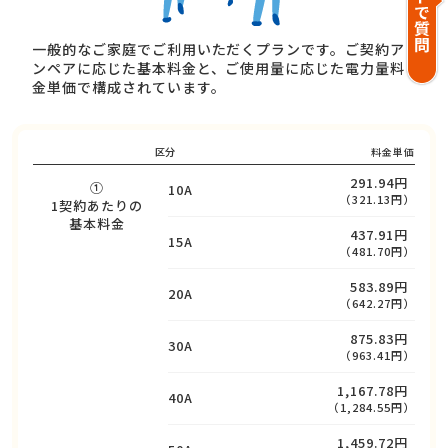
一般的なご家庭でご利用いただくプランです。ご契約ア
ンペアに応じた基本料金と、ご使用量に応じた電力量料
金単価で構成されています。
区分
料金単価
291.94円
①
10A
（321.13円）
1契約あたりの
基本料金
437.91円
15A
（481.70円）
583.89円
20A
（642.27円）
875.83円
30A
（963.41円）
1,167.78円
40A
（1,284.55円）
1,459.72円