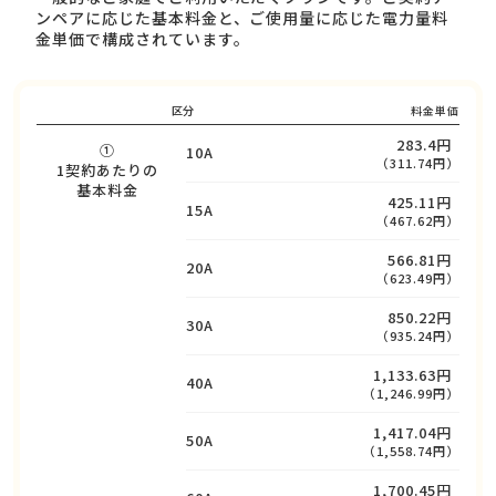
ンペアに応じた基本料金と、ご使用量に応じた電力量料
金単価で構成されています。
区分
料金単価
283.4円
①
10A
（311.74円）
1契約あたりの
基本料金
425.11円
15A
（467.62円）
566.81円
20A
（623.49円）
850.22円
30A
（935.24円）
1,133.63円
40A
（1,246.99円）
1,417.04円
50A
（1,558.74円）
1,700.45円