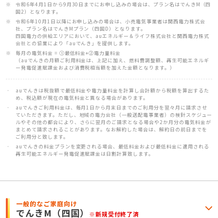
令和6年4月1日から9月30日までにお申し込みの場合は、プラン名はでんきM（四
国2）となります。
令和6年10月1日以降にお申し込みの場合は、小売電気事業者は関西電力株式会
社、プラン名はでんきMプラン（四国D）となります。
四国電力の供給エリアにおいて、auエネルギー＆ライフ株式会社と関西電力株式
会社との協業により「auでんき」を提供します。
毎月の電気料金 = ①最低料金+②電力量料金
（auでんきの月額ご利用料金は、上記に加え、燃料費調整額、再生可能エネルギ
ー発電促進賦課金および消費税相当額を加えた金額となります。）
auでんきは税抜額で最低料金や電力量料金を計算し合計額から税額を算出するた
め、税込額が現在の電気料金と異なる場合があります。
auでんきご利用料金は、毎月1日から月末日までのご利用分を翌々月に請求させ
ていただきます。ただし、地域の電力会社（一般送配電事業者）の検針スケジュー
ルやその他の都合により、さらに翌月のご請求となる場合や2か月分の電気料金が
まとめて請求されることがあります。なお解約した場合は、解約日の前日までを
ご利用分と致します。
auでんきの料金プランを変更される場合、最低料金および最低料金に適用される
再生可能エネルギー発電促進賦課金は日割計算致します。
一般的なご家庭向け
でんきM
（四国）
※新規受付終了済