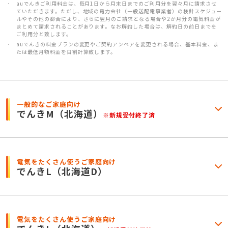
auでんきご利用料金は、毎月1日から月末日までのご利用分を翌々月に請求させ
ていただきます。ただし、地域の電力会社（一般送配電事業者）の検針スケジュー
ルやその他の都合により、さらに翌月のご請求となる場合や2か月分の電気料金が
まとめて請求されることがあります。なお解約した場合は、解約日の前日までを
ご利用分と致します。
auでんきの料金プランの変更やご契約アンペアを変更される場合、基本料金、ま
たは最低月額料金を日割計算致します。
一般的なご家庭向け
でんきM
（北海道）
※新規受付終了済
電気をたくさん使うご家庭向け
でんきL
（北海道D）
電気をたくさん使うご家庭向け