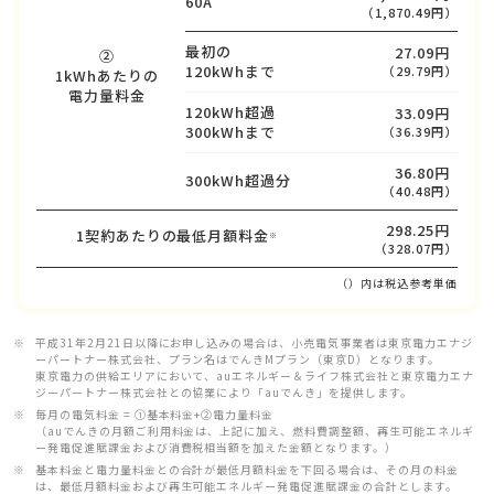
60A
（1,870.49円）
最初の
27.09円
②
120kWhまで
（29.79円）
1kWhあたりの
電力量料金
120kWh超過
33.09円
300kWhまで
（36.39円）
36.80円
300kWh超過分
（40.48円）
298.25円
1契約あたりの最低月額料金
※
（328.07円）
（）内は税込参考単価
平成31年2月21日以降にお申し込みの場合は、小売電気事業者は東京電力エナジ
ーパートナー株式会社、プラン名はでんきMプラン（東京D）となります。
東京電力の供給エリアにおいて、auエネルギー＆ライフ株式会社と東京電力エナ
ジーパートナー株式会社との協業により「auでんき」を提供します。
毎月の電気料金 = ①基本料金+②電力量料金
（auでんきの月額ご利用料金は、上記に加え、燃料費調整額、再生可能エネルギ
ー発電促進賦課金および消費税相当額を加えた金額となります。）
基本料金と電力量料金との合計が最低月額料金を下回る場合は、その月の料金
は、最低月額料金および再生可能エネルギー発電促進賦課金の合計とします。