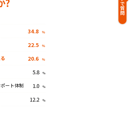
か?
34.8
%
22.5
%
える
20.6
%
5.8
%
サポート体制
1.0
%
12.2
%