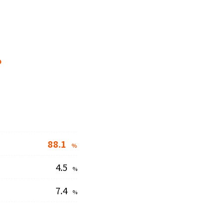
？
88.1
%
4.5
%
7.4
%