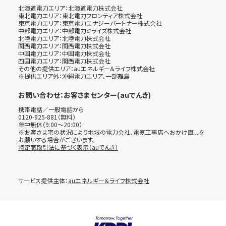
北海道電力エリア：北海道電力株式会社
東北電力エリア：東北電力フロンティア株式会社
東京電力エリア：東京電力エナジーパートナー株式会社
中部電力エリア：中部電力ミライズ株式会社
北陸電力エリア：北陸電力株式会社
関西電力エリア：関西電力株式会社
中国電力エリア：中国電力株式会社
四国電力エリア：関西電力株式会社
その他の提供エリア：auエネルギー＆ライフ株式会社
※提供エリア外：沖縄電力エリア、一部離島
お問い合わせ：お客さまセンター(auでんき)
携帯電話／一般電話から
0120-925-881（無料）
年中無休（9:00～20:00）
※お客さま宅の状況により地域の電力会社、電気工事店へおかけ直しを
お願いする場合がございます。
特定商取引法に基づく表示（auでんき）
サービス提供主体：
auエネルギー＆ライフ株式会社