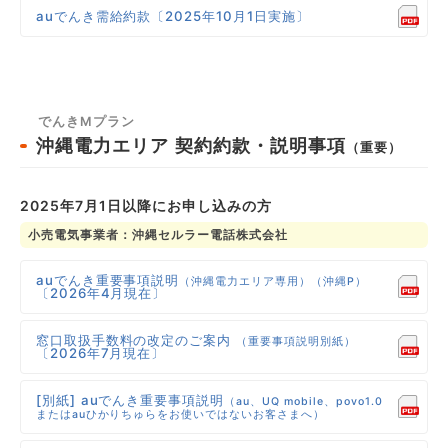
auでんき需給約款〔2025年10月1日実施〕
でんきMプラン
沖縄電力エリア
契約約款・説明事項
（重要）
2025年7月1日以降にお申し込みの方
小売電気事業者：沖縄セルラー電話株式会社
auでんき重要事項説明
（沖縄電力エリア専用）（沖縄P）
〔2026年4月現在〕
窓口取扱手数料の改定のご案内
（重要事項説明別紙）
〔2026年7月現在〕
[別紙] auでんき重要事項説明
（au、UQ mobile、povo1.0
またはauひかりちゅらをお使いではないお客さまへ）