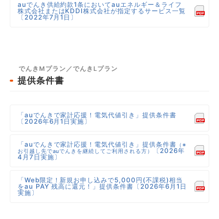
auでんき供給約款1条においてauエネルギー＆ライフ
株式会社またはKDDI株式会社が指定するサービス一覧
〔2022年7月1日〕
でんきMプラン／でんきLプラン
提供条件書
「auでんきで家計応援！電気代値引き」提供条件書
〔2026年6月1日実施〕
「auでんきで家計応援！電気代値引き」提供条件書
（※
〔2026年
お引越し先でauでんきを継続してご利用される方）
4月7日実施〕
「Web限定！新規お申し込みで5,000円(不課税)相当
をau PAY 残高に還元！」提供条件書〔2026年6月1日
実施〕