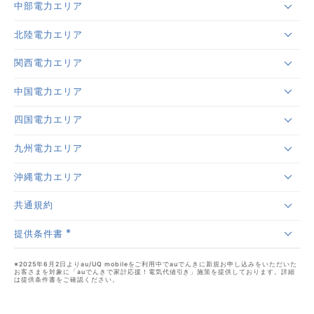
中部電力エリア
北陸電力エリア
関西電力エリア
中国電力エリア
四国電力エリア
九州電力エリア
沖縄電力エリア
共通規約
※
提供条件書
※2025年6月2日よりau/UQ mobileをご利用中でauでんきに新規お申し込みをいただいた
お客さまを対象に「auでんきで家計応援！電気代値引き」施策を提供しております。詳細
は提供条件書をご確認ください。