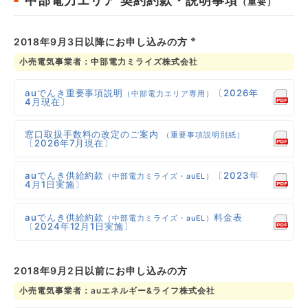
中部電力エリア
契約約款・説明事項
（重要）
※
2018年9月3日以降にお申し込みの方
小売電気事業者：中部電力ミライズ株式会社
auでんき重要事項説明
〔2026年
（中部電力エリア専用）
4月現在〕
窓口取扱手数料の改定のご案内
（重要事項説明別紙）
〔2026年7月現在〕
auでんき供給約款
〔2023年
（中部電力ミライズ・auEL）
4月1日実施〕
auでんき供給約款
料金表
（中部電力ミライズ・auEL）
〔2024年12月1日実施〕
2018年9月2日以前にお申し込みの方
小売電気事業者：auエネルギー&ライフ株式会社