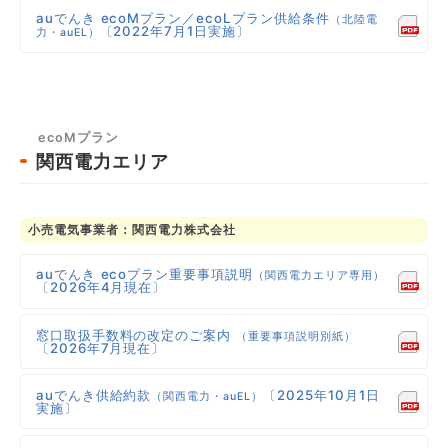
auでんき ecoMプラン／ecoLプラン供給条件
（北陸電
〔2022年7月1日実施〕
力・auEL）
ecoMプラン
関西電力エリア
小売電気事業者：関西電力株式会社
auでんき ecoプラン重要事項説明
（関西電力エリア専用）
〔2026年4月現在〕
窓口取扱手数料の改定のご案内
（重要事項説明別紙）
〔2026年7月現在〕
auでんき供給約款
〔2025年10月1日
（関西電力・auEL）
実施〕