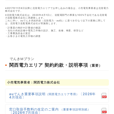
※2017年11月8日以降に北陸電力エリアでお申し込みの場合は、小売電気事業者は北陸電力
株式会社です。
※北陸電力株式会社は、2020年4月1日に、送配電部門の事業を100%子会社である北陸電
力送配電株式会社に承継致します。
これに伴い、auでんき供給約款（北陸電力・auEL）に基づき行なう以下の業務に関して
は、北陸電力送配電株式会社が実施致します。
・計量器の検針や計量値の確認
・当社の供給設備や電気工作物の設計、施工、改修、検査、保安など
・工事費負担金の算定
・お客さまの電気工作物の調査
でんきMプラン
関西電力エリア
契約約款・説明事項
（重要）
小売電気事業者：関西電力株式会社
auでんき重要事項説明
〔2026年
（関西電力エリア専用）
4月現在〕
窓口取扱手数料の改定のご案内
（重要事項説明別紙）
〔2026年7月現在〕