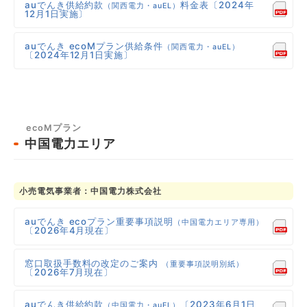
auでんき供給約款
料金表〔2024年
（関西電力・auEL）
12月1日実施〕
auでんき ecoMプラン供給条件
（関西電力・auEL）
〔2024年12月1日実施〕
ecoMプラン
中国電力エリア
小売電気事業者：中国電力株式会社
auでんき ecoプラン重要事項説明
（中国電力エリア専用）
〔2026年4月現在〕
窓口取扱手数料の改定のご案内
（重要事項説明別紙）
〔2026年7月現在〕
auでんき供給約款
〔2023年6月1日
（中国電力・auEL）