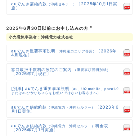
auでんき需給約款
〔2025年10月1日実
（沖縄セルラー）
施〕
※
2025年6月30日以前にお申し込みの方
小売電気事業者：沖縄電力株式会社
auでんき重要事項説明
〔2026年
（沖縄電力エリア専用）
4月現在〕
窓口取扱手数料の改定のご案内
（重要事項説明別紙）
〔2026年7月現在〕
[別紙] auでんき重要事項説明
（au、UQ mobile、povo1.0
またはauひかりちゅらをお使いではないお客さまへ）
auでんき供給約款
〔2023年6
（沖縄電力・沖縄セルラー）
月1日実施〕
auでんき供給約款
料金表
（沖縄電力・沖縄セルラー）
〔2025年7月1日実施〕