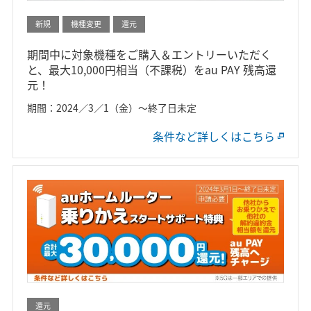
新規
機種変更
還元
期間中に対象機種をご購入＆エントリーいただく
と、最大10,000円相当（不課税）をau PAY 残高還
元！
期間：2024／3／1（金）～終了日未定
条件など詳しくはこちら
還元