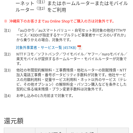
（注1）
ーネット
またはホームルーターまたはモバイル
（注2）
ルーター
をご利用
沖縄県下のお客さまでau Online Shopでご購入の方は対象外です。
「auひかり／auスマートバリュー・自宅セット割対象の他社FTTHサ
ービス／KDDIが指定するケーブルテレビ事業者サービスのいずれか」
から乗りかえの場合、対象外です。
対象外事業者・サービス一覧
(457KB)
NTTドコモ／ソフトバンク／ワイモバイル／ヤフー／nuroモバイル／
楽天モバイルが提供するホームルーター・モバイルルーターが対象で
す。
他社の年間契約解除料・工事費残債・他社ルーターの割賦残債・NTT
加入電話工事費・番号ポータビリティ手数料が対象です。他社サービ
スの月額利用料・従量サービス利用料・ネット以外のサービス（テレ
ビ、その他オプション）の解除料金・パソコン購入などを条件とした
契約に係る端末残債・プラン変更手数料は対象外です。
お申し込みの1カ月前まで対象です。
還元額