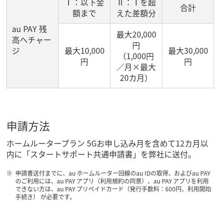
Ⅰ：以下金
Ⅱ：Ⅰを超
合計
額まで
えた差額分
au PAY 残
最大20,000
高へチャー
円
ジ
最大10,000
最大30,000
（1,000円
円
円
／月×最大
20カ月）
申請方法
ホームルータープラン 5Gお申し込み月を含めて12カ月以
内に「スタートサポート共通申請書」を弊社に送付。
申請書送付までに、au ホームルーター回線のau IDの取得、およびau PAY
のご利用には、au PAY アプリ（利用規約の同意）、au PAY アプリを利用
できない方は、au PAY プリペイドカード（発行手数料：600円、利用開始
手続き） が必要です。