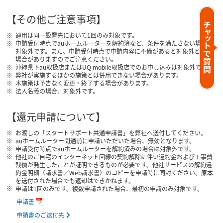
【その他ご注意事項】
適用は同一設置先において1回のみ対象です。
申請受付時点でauホームルーターを解約済など、条件を満たさない場合、
対象外です。また、申請受付時点で申請内容に不備があると対象外となる
場合がありますのでご注意ください。
沖縄県下au取扱店またはUQ mobile取扱店でのお申し込みは対象外です。
弊社が実施するほかの施策とは併用できない場合があります。
本施策は予告なく変更・終了する場合があります。
法人名義の場合、対象外です。
【還元申請について】
お渡しの「スタートサポート共通申請書」を弊社へ送付してください。
auホームルーター開通前に申請いただいた場合、無効となります。
申請受付時点でauホームルーターを解約済みの場合は対象外です。
他社のご自宅のインターネット回線の契約解除に伴い違約金および工事費
残債が発生したことが証明できるものが必要です。他社サービスの解約違
約金明細（請求書／Web請求書）のコピーを申請時に同封ください。原本
を送付された場合でも返却はできかねます。
申請は1回のみです。複数申請された場合、最初の申請のみ対象です。
申請書
申請書のご送付先