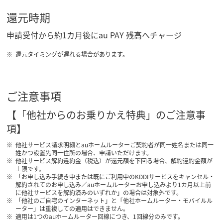
還元時期
申請受付から約1カ月後にau PAY 残高へチャージ
還元タイミングが遅れる場合があります。
ご注意事項
【「他社からのお乗りかえ特典」のご注意事
項】
他社サービス請求明細とauホームルーターご契約者が同一姓名または同一
姓かつ設置先同一住所の場合、申請いただけます。
他社サービス解約違約金（税込）が還元額を下回る場合、解約違約金額が
上限です。
「お申し込み手続き中または既にご利用中のKDDIサービスをキャンセル・
解約されてのお申し込み／auホームルーターお申し込みより1カ月以上前
に他社サービスを解約済みのいずれか」の場合は対象外です。
「他社のご自宅のインターネット」と「他社ホームルーター・モバイルル
ーター」は重複しての適用はできません。
適用は1つのauホームルーター回線につき、1回線分のみです。