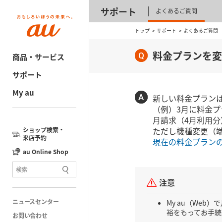
サポート
よくあるご質問
トップ
サポート
よくあるご質問
料金プランを変
商品・サービス
サポート
My au
新しい料金プラン
（例）3月に料金プ
月請求（4月利用分
ただし機種変更（
ショップ検索・
来店予約
現在の料金プラン
au Online Shop
注意
ニュースセンター
My au（We
裕をもってお手続
お問い合わせ