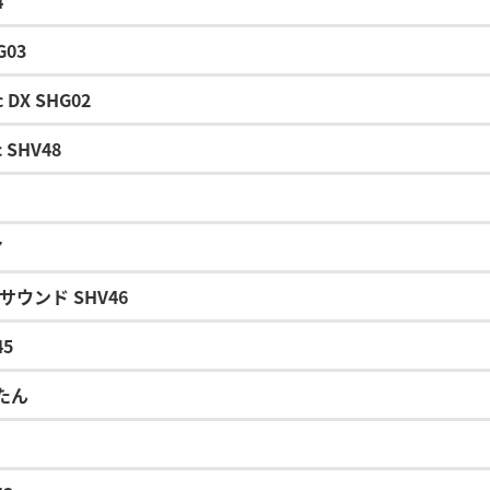
4
G03
c DX SHG02
c SHV48
7
us サウンド SHV46
45
んたん