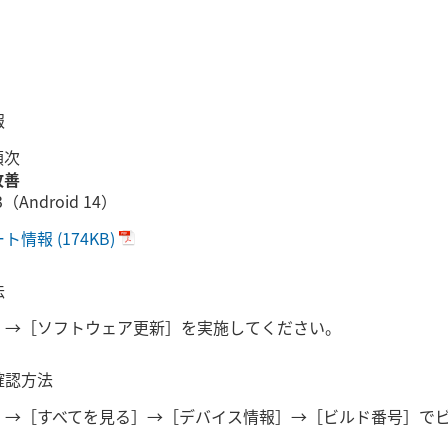
報
順次
改善
（Android 14）
ート情報
(174KB)
法
］→［ソフトウェア更新］を実施してください。
確認方法
］→［すべてを見る］→［デバイス情報］→［ビルド番号］で