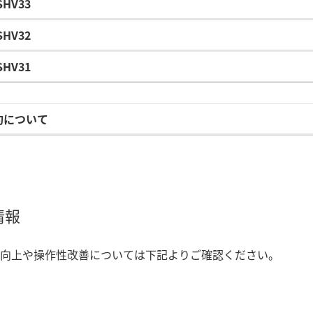
SHV33
SHV32
SHV31
約について
情報
向上や操作性改善については下記よりご確認ください。