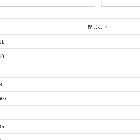
閉じる
11
10
8
G07
05