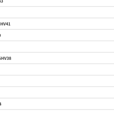
43
SHV41
0
SHV38
4