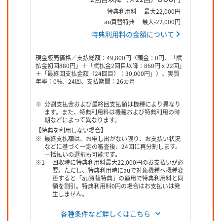
特典利用料
最大22,000円
au買替特典
最大-22,000円
特典利用料の金額について
現金販売価格／支払総額：49,800円（頭金：0円、「賦
払金初回880円」＋「賦払金2回目以降：860円ｘ22回」
＋「最終回支払金額（24回目）：30,000円」）、実質
年率：0%、24回、支払期間：26カ月
分割支払金および最終回支払額は機種により異なり
ます。また、特典利用料は機種および特典利用の時
期などによって異なります。
【特典を利用しない場合】
最終支払額は、お申し出がない限り、お支払い状況
などに基づく一定の審査後、24回に再分割します。
一括払いの選択も可能です。
回収時に特典利用料最大22,000円のお支払いが必
要。ただし、特典利用時にauで対象機種へ機種変
更すると「au買替特典」の適用で特典利用料と同
額を割引。特典利用料0円の場合はお支払いは発
生しません。
各種条件など詳しくはこちら