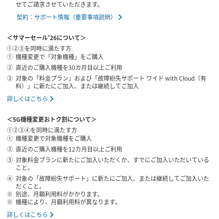
せてご請求させていただきます。
契約：サポート情報（重要事項説明）
＜サマーセール'26について＞
①②③を同時に満たす方
機種変更で「対象機種」をご購入
直近のご購入機種を30カ月目以上ご利用
対象の「料金プラン」および「故障紛失サポート ワイド with Cloud（有
料）」に新たにご加入、または継続してご加入
詳しくはこちら
＜5G機種変更おトク割について＞
①②③④を同時に満たす方
機種変更で対象機種をご購入
直近のご購入機種を12カ月目以上ご利用
対象料金プランに新たにご加入いただくか、すでにご加入いただいている
こと。
対象の「故障紛失サポート」に新たにご加入、または継続してご加入いた
だくこと。
別途、月額利用料がかかります。
機種により、月額利用料が異なります。
詳しくはこちら