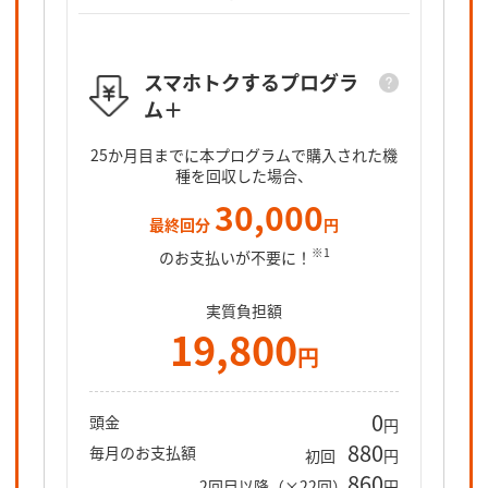
スマホトクするプログラ
ム＋
スマホト
25カ月目
25か月目までに本プログラムで購入された機
となるオ
種を回収した場合、
30,000
最終回分
円
※1
のお支払いが不要に！
実質負担額
19,800
円
0
頭金
円
880
毎月のお支払額
初回
円
860
2回目以降（×22回）
円