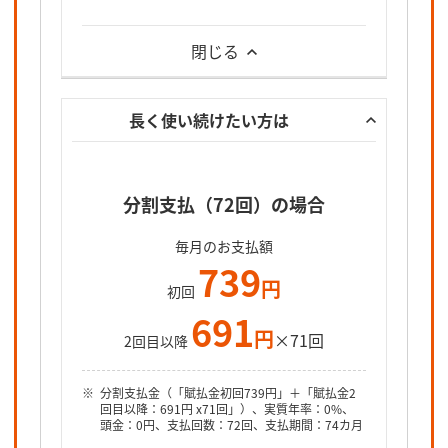
閉じる
長く使い続けたい方は
分割支払（72回）の場合
毎月のお支払額
739
円
初回
691
円
×71回
2回目以降
分割支払金（「賦払金初回739円」＋「賦払金2
回目以降：691円 x71回」）、実質年率：0%、
頭金：0円、支払回数：72回、支払期間：74カ月