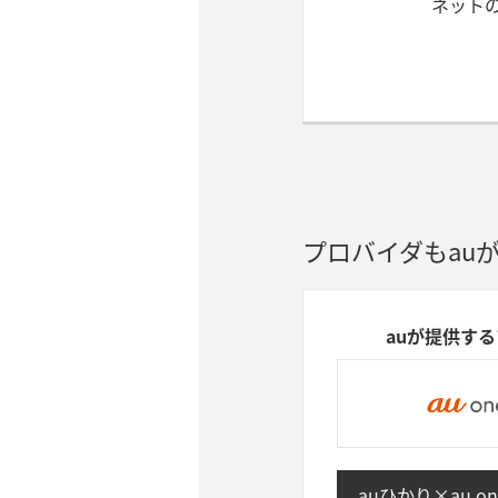
ネット
プロバイダも
au
auが提供す
auひかり×au on