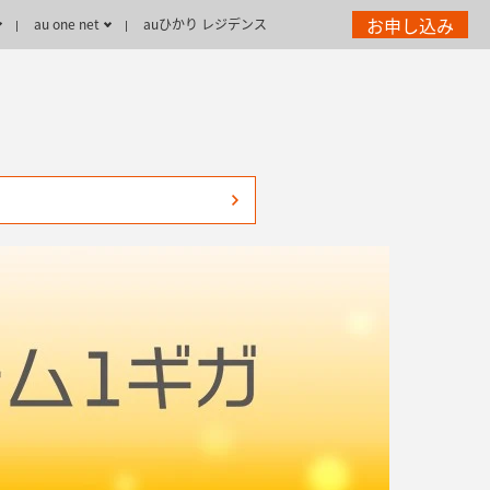
お申し込み
au one net
auひかり レジデンス