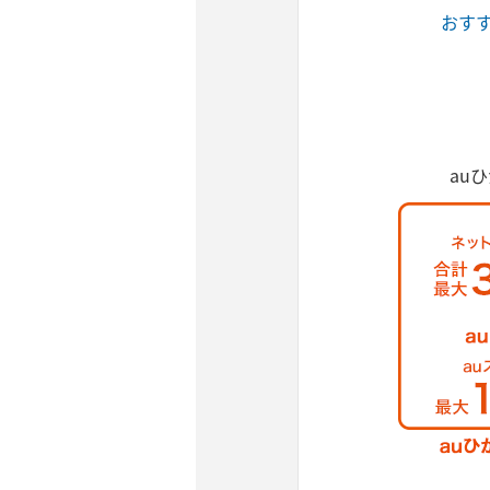
おす
au