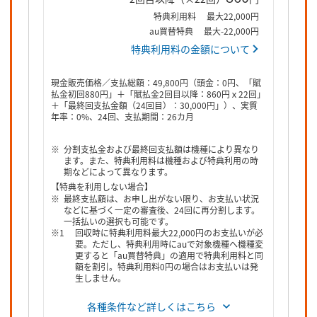
特典利用料
最大22,000円
au買替特典
最大-22,000円
特典利用料の金額について
現金販売価格／支払総額：49,800円（頭金：0円、「賦
払金初回880円」＋「賦払金2回目以降：860円ｘ22回」
＋「最終回支払金額（24回目）：30,000円」）、実質
年率：0%、24回、支払期間：26カ月
分割支払金および最終回支払額は機種により異なり
ます。また、特典利用料は機種および特典利用の時
期などによって異なります。
【特典を利用しない場合】
最終支払額は、お申し出がない限り、お支払い状況
などに基づく一定の審査後、24回に再分割します。
一括払いの選択も可能です。
回収時に特典利用料最大22,000円のお支払いが必
要。ただし、特典利用時にauで対象機種へ機種変
更すると「au買替特典」の適用で特典利用料と同
額を割引。特典利用料0円の場合はお支払いは発
生しません。
各種条件など詳しくはこちら