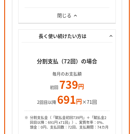
閉じる
長く使い続けたい方は
分割支払（72回）の場合
毎月のお支払額
739
円
初回
691
円
×71回
2回目以降
分割支払金（「賦払金初回739円」＋「賦払金2
回目以降：691円 x71回」）、実質年率：0%、
頭金：0円、支払回数：72回、支払期間：74カ月