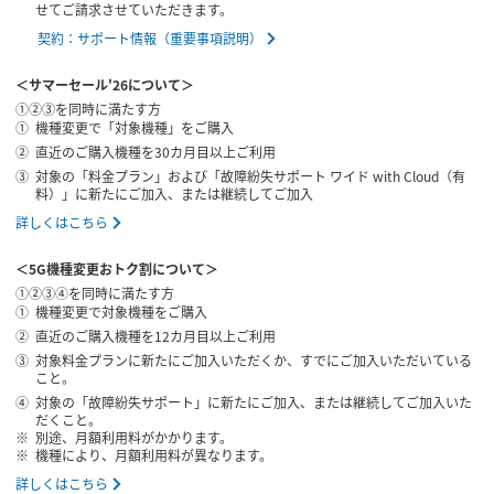
せてご請求させていただきます。
契約：サポート情報（重要事項説明）
＜サマーセール'26について＞
①②③を同時に満たす方
機種変更で「対象機種」をご購入
直近のご購入機種を30カ月目以上ご利用
対象の「料金プラン」および「故障紛失サポート ワイド with Cloud（有
料）」に新たにご加入、または継続してご加入
詳しくはこちら
＜5G機種変更おトク割について＞
①②③④を同時に満たす方
機種変更で対象機種をご購入
直近のご購入機種を12カ月目以上ご利用
対象料金プランに新たにご加入いただくか、すでにご加入いただいている
こと。
対象の「故障紛失サポート」に新たにご加入、または継続してご加入いた
だくこと。
別途、月額利用料がかかります。
機種により、月額利用料が異なります。
詳しくはこちら