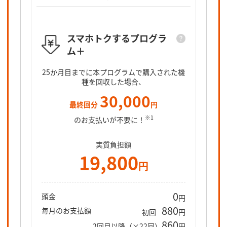
スマホトクするプログラ
ム＋
スマホト
25カ月目
25か月目までに本プログラムで購入された機
となるオ
種を回収した場合、
30,000
最終回分
円
※1
のお支払いが不要に！
実質負担額
19,800
円
0
頭金
円
880
毎月のお支払額
初回
円
860
2回目以降（×22回）
円