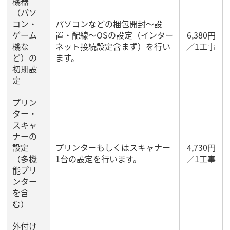
機器
（パソ
コン・
パソコンなどの梱包開封～設
ゲーム
置・配線～OSの設定（インター
6,380円
機な
ネット接続設定含まず）を行い
／1工事
ど）の
ます。
初期設
定
プリン
ター・
スキャ
ナーの
設定
プリンターもしくはスキャナー
4,730円
（多機
1台の設定を行います。
／1工事
能プリ
ンター
を含
む）
外付け