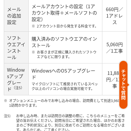
メールアカウントの設定（1ア
メール
660円／
カウント取得＋メールソフトの
の追加
1アドレ
設定）
設定
ス
2アカウント目から発生する料金です。
ソフト
購入済みのソフトウエアのイン
ウエアイ
5,060円
ストール
ンスト
／1工事
お客さまが正規に購入されたソフトウ
ール
エアなどに限ります。
Window
WindowsへのOSアップグレー
11,880
sアップ
ド
円／1工
グレー
マイクロソフトにて推奨されているスペッ
事
（注5）
ド
ク以上のパソコンの場合実施可能です。
オプションメニューのみでお申し込みの場合、訪問費として別途3,960円／
1訪問かかります。
お申し込み時、または訪問日の調整の際に、こちらのメニューをご希
望の旨お伝えください。訪問当日にご希望された場合、ほかのお客さ
まのご予約状況により、別日に改めてのご訪問となる場合がございま
す。あらかじめ、ご了承ください。