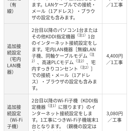
（有
ます。LANケーブルでの接続・
／1工事
線）
メール（1アドレス）・ブラウ
ザの設定も含みます。
2台目以降のパソコン1台または
（注1）
その他KDDI指定機器
1台
のインターネット接続設定をし
追加接
ます。宅内LAN機器［無線LAN
続設定
（注
子機、同軸ケーブルモデム
4,400円
（宅内
2）
（注2）
、高速PLCモデム
、宅
／1工事
LAN機
（注2）
内すっきりコンセント
］
器）
での接続・メール（1アドレ
ス）・ブラウザの設定も含みま
す。
2台目以降のWi-Fi子機（KDDI指
（注1）
追加接
定機器
に限ります）のイ
続設定
ンターネット接続設定をしま
3,080円
（Wi-Fi
す。1工事につきWi-Fi子機端末1
／工事
子機）
台となります。（親機の設定は