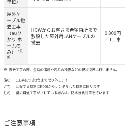
単位）
屋外ケ
ーブル撤
去工事
HGWからお客さま希望箇所まで
（auひ
9,900円
敷設した屋外用LANケーブルの
かり ホ
／1工事
撤去
ームの
（注
み）
8）
撤去工事の際、金具の傷跡や汚れの補修などの現状復旧は行いません。
1工事につき2台まで取り外します
回収する機器はKDDIからレンタルした機器に限ります
壁の貫通工事がされている場合は、防水浸食対策を行います
ご注意事項