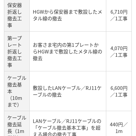
保安器
折返し
HGWから保安器まで敷設したメ
6,710円
撤去工
タル線の撤去
／1工事
事
第一プ
レート
お客さま宅内の第1プレートか
4,070円
折返し
らHGWまで敷設したメタル線の
／1工事
撤去工
撤去
事
ケーブル
撤去基
敷設したLANケーブル／RJ11ケ
6,600円
本
ーブルの撤去
／1工事
（10m
まで）
ケーブル
LANケーブル／RJ11ケーブルの
撤去延
440円／
「ケーブル撤去基本工事」を超
長（1m
1m
える場合の撤去工事