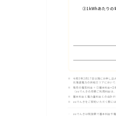
②
1kWhあたりの
令和3年2月17日以降にお申し
北海道電力の供給エリアにおいて
毎月の電気料金 = ①基本料金+
（auでんきの月額ご利用料金は
基本料金と電力量料金との合計が
auでんきをご契約いただく際に
auでんきは税抜額で基本料金や