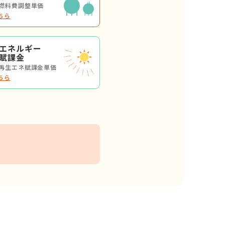
 燃料費調整単価
ちら
エネルギー
賦課金
 再生エネ賦課金単価
ちら