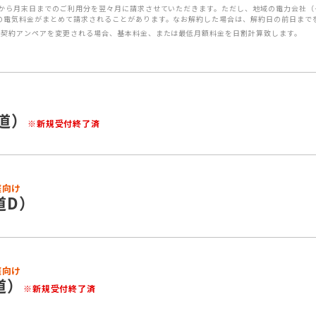
日から月末日までのご利用分を翌々月に請求させていただきます。ただし、地域の電力会社
の電気料金がまとめて請求されることがあります。なお解約した場合は、解約日の前日まで
ご契約アンペアを変更される場合、基本料金、または最低月額料金を日割計算致します。
道）
※新規受付終了済
庭向け
道D）
庭向け
道）
※新規受付終了済