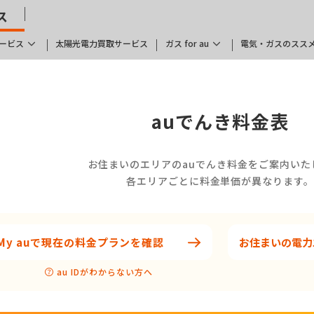
ス
ービス
太陽光電力買取サービス
ガス for au
電気・ガスのスス
auでんき料金表
お住まいのエリアのauでんき料金をご案内いた
各エリアごとに料金単価が異なります
My auで現在の料金プランを確認
お住まいの電力
au IDがわからない方へ