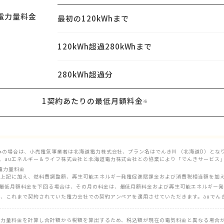
電力量料金
最初の
120kWhまで
120kWh超過
280kWhまで
280kWh超過分
1契約あたりの最低月額料金
※
込みの場合は、小売電気事業者は北海道電力株式会社、プラン名はでんきM （北海道D）とな
、auエネルギー＆ライフ株式会社と北海道電力株式会社との協業により「でんきサービス
②電力量料金
、上記に加え、燃料費調整額、再生可能エネルギー発電促進賦課金および消費税相当額を加
最低月額料金を下回る場合は、その月の料金は、最低月額料金および再生可能エネルギー発
は、これまで契約されていた電力会社での契約アンペアを適用させていただきます。auでん
電力量料金を計算し合計額から税額を算出するため、税込額が現在の電気料金と異なる場合