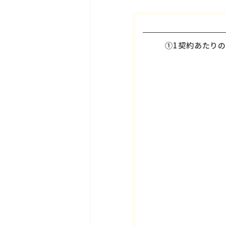
①
1契約あたり