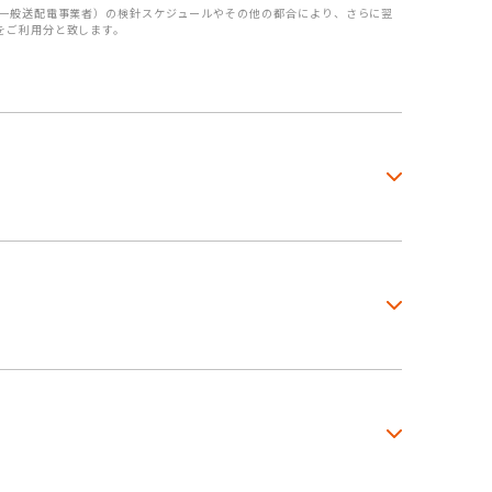
（一般送配電事業者）の検針スケジュールやその他の都合により、さらに翌
をご利用分と致します。