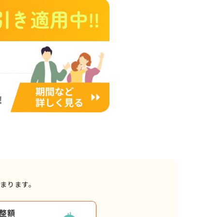
決まります。
整額