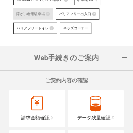
au SaKuTTO（セルフ端末）
障がい者用駐車場
バリアフリー出入口
お客さまご自身でお手続き可能
障がい者用駐車場
る店舗です。
バリアフリー出
バリアフリートイレ
キッズコーナー
対応可能なお手続きなど詳細は
障がい者用の駐車スペースをご用意して
車いすでも安心
バリアフリートイレ
ロープをご用意
詳細はこちら
詳細はこちら
便座や洗面台に手すりを設置し、車い
置している店舗です。
Web手続きのご案内
詳細はこちら
ご契約内容の確認
請求金額確認
データ残量確認