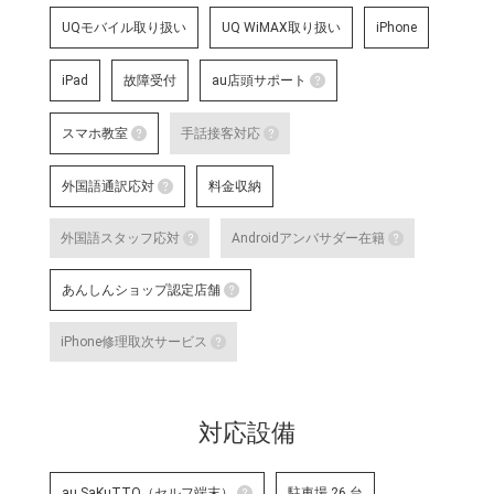
UQモバイル取り扱い
UQ WiMAX取り扱い
iPhone
iPad
故障受付
au店頭サポート
au店頭サポート
スマホ教室
手話接客対応
au店頭サポート定額
スマホ教室
手話接客対応
す。
外国語通訳応対
料金収納
詳細はこちら
スマートフォン・タブレット教室 を開催して
手話スタッフが在籍し、ケ
外国語通訳応対
明・修理などのアフターサ
外国語スタッフ応対
Androidアンバサダー在籍
いのある方のサポートが可
テレビ電話サービスで外国語通訳可能なス
詳細はこちら
外国語スタッフ応対
Andro
な店舗です。
あんしんショップ認定店舗
詳細はこちら
応対をご希望される場合は事前に店舗
Google
あんしんショップ認定店舗
対応言語：―
や、Andro
iPhone修理取次サービス
末に関す
「あんしんショップ」は携帯電話
iPhone修理取次サービス
プ」を、キャリアやブランドの垣
「あんしんショップ認定協議会」
iPhoneの修理受付が可能な店舗で
詳細はこちら
対応設備
詳細はこちら
au SaKuTTO（セルフ端末）
駐車場 26 台