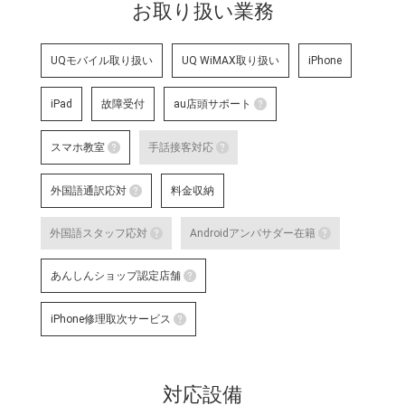
お取り扱い業務
UQモバイル取り扱い
UQ WiMAX取り扱い
iPhone
iPad
故障受付
au店頭サポート
au店頭サポート
スマホ教室
手話接客対応
au店頭サポート定額
スマホ教室
手話接客対応
す。
外国語通訳応対
料金収納
詳細はこちら
スマートフォン・タブレット教室 を開催して
手話スタッフが在籍し、ケ
外国語通訳応対
明・修理などのアフターサ
外国語スタッフ応対
Androidアンバサダー在籍
いのある方のサポートが可
テレビ電話サービスで外国語通訳可能なス
詳細はこちら
外国語スタッフ応対
Andro
な店舗です。
あんしんショップ認定店舗
詳細はこちら
応対をご希望される場合は事前に店舗
Google
あんしんショップ認定店舗
対応言語：―
や、Andro
iPhone修理取次サービス
末に関す
「あんしんショップ」は携帯電話
iPhone修理取次サービス
プ」を、キャリアやブランドの垣
「あんしんショップ認定協議会」
iPhoneの修理受付が可能な店舗で
詳細はこちら
対応設備
詳細はこちら