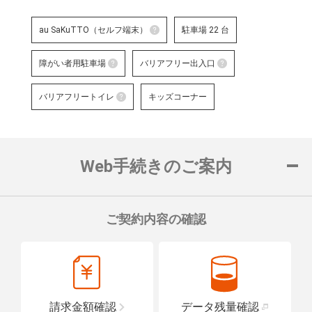
au SaKuTTO（セルフ端末）
駐車場 22 台
au SaKuTTO（セルフ端末）
障がい者用駐車場
バリアフリー出入口
お客さまご自身でお手続き可能
障がい者用駐車場
る店舗です。
バリアフリー出
バリアフリートイレ
キッズコーナー
対応可能なお手続きなど詳細は
障がい者用の駐車スペースをご用意して
車いすでも安心
バリアフリートイレ
ロープをご用意
詳細はこちら
詳細はこちら
便座や洗面台に手すりを設置し、車い
置している店舗です。
Web手続きのご案内
詳細はこちら
ご契約内容の確認
請求金額確認
データ残量確認