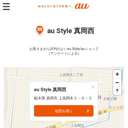
au Style 真岡西
お客さまから評判のよいau Style/auショップ
（アンケートによる）
au Style 真岡西
au Style 真岡西
栃木県 真岡市 上高間木３－９－３
栃木県 真岡市 上高間木３－９－３
地図を開く
地図を開く