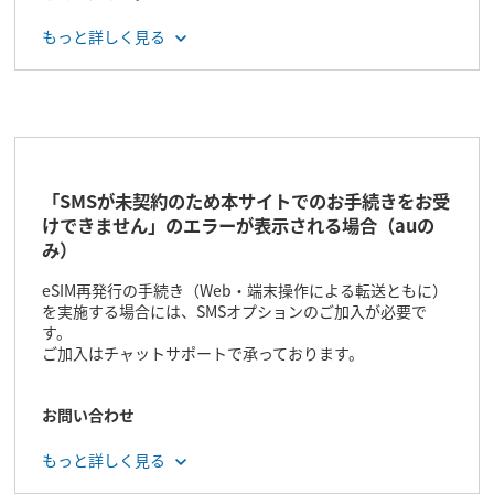
回線切り替え／eSIMプロファイルのダウンロード方法につ
もっと詳しく見る
きましては、以下のページをご確認ください。
回線切り替え／eSIMプロファイルダウンロードの手順はこ
ちら（au）
回線切り替え／eSIMプロファイルダウンロードの手順はこ
ちら（UQ mobile）
「SMSが未契約のため本サイトでのお手続きをお受
けできません」のエラーが表示される場合（auの
み）
eSIM再発行の手続き（Web・端末操作による転送ともに）
を実施する場合には、SMSオプションのご加入が必要で
す。
ご加入はチャットサポートで承っております。
お問い合わせ
auチャットサポートはこちら
もっと詳しく見る
受付時間 AI：24時間／年中無休