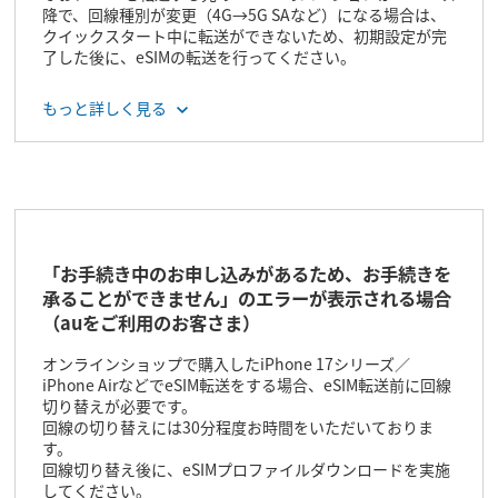
を行っていない
降で、回線種別が変更（4G→5G SAなど）になる場合は、
eSIM転送に対応していない端末
クイックスタート中に転送ができないため、初期設定が完
※5G SA契約中で、転送したい機種が5G SAに非対応
了した後に、eSIMの転送を行ってください。
の場合、eSIM転送はご利用いただけません。
ご利用中の端末機種がeSIM転送に対応しているかど
auをご利用のお客さま
もっと詳しく見る
うかは、動作確認端末一覧をご確認ください。
動作確認端末一覧はこちら（au）
以下のページで操作手順をご確認ください。
動作確認端末一覧はこちら（UQ mobile）
eSIM再発行／eSIM転送のお手続きはこちら
（「おすすめ
診断」でご利用状況を選択の上、ご確認ください。）
上記に該当しない場合は以下をご確認ください。
UQ mobileをご利用のお客さま
以下のページで操作手順をご確認ください。
「お手続き中のお申し込みがあるため、お手続きを
eSIM再発行／eSIM転送のお手続きはこちら
（「お手続き
承ることができません」のエラーが表示される場合
方法」をご確認ください。）
（auをご利用のお客さま）
オンラインショップで購入したiPhone 17シリーズ／
iPhone AirなどでeSIM転送をする場合、eSIM転送前に回線
切り替えが必要です。
回線の切り替えには30分程度お時間をいただいておりま
す。
回線切り替え後に、eSIMプロファイルダウンロードを実施
してください。