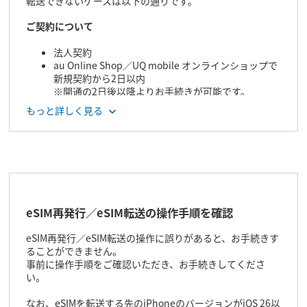
転送できないケースは以下の通りです。
ご契約について
法人契約
au Online Shop／UQ mobile オンラインショップで
新規契約から2日以内
※開通の2日後以降よりお手続きが可能です。
ご契約回線のお支払方法が「窓口払い」
もっと詳しく見る
※口座振替、クレジットカード払いのいずれかにご
変更後、翌日以降からお手続きが可能です。
au Starlink Direct専用プランを利用している
※eSIMの再発行はMy au（Web）で手続きができま
す。
端末について
eSIM再発行／eSIM転送の操作手順を確認
Wi-Fiに接続されていない
※iPhone 17シリーズ／iPhone Air以外の機種の場
eSIM再発行／eSIM転送の操作に誤りがあると、お手続きす
合、Wi-Fi接続が必要です。
ることができません。
iPhone／iPad間でのeSIM転送
事前に操作手順をご確認いただき、お手続きしてくださ
転送元／転送先がいずれも「iOS 16」または
い。
「iPadOS 17」以前のiOSバージョンになっている
他社で購入したiPhoneをご利用で、SIMロック解除
なお、eSIMを転送する先のiPhoneのバージョンがiOS 26以