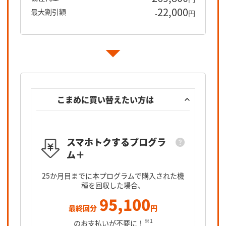
22,000
最大割引額
-
円
こまめに買い替えたい方は
スマホトクするプログラ
ム＋
スマホト
25カ月目
25か月目までに本プログラムで購入された機
となるオ
種を回収した場合、
95,100
最終回分
円
※1
のお支払いが不要に！