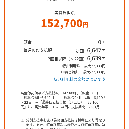
実質負担額
152,700
円
0
頭金
円
6,642
毎月のお支払額
初回
円
6,639
2回目以降（×22回）
円
特典利用料
最大22,000円
au買替特典
最大-22,000円
特典利用料の金額について
現金販売価格／支払総額：247,800円（頭金：0円、
「賦払金初回6,642円」＋「賦払金2回目以降：6,639円
ｘ22回」＋「最終回支払金額（24回目）：95,100
円」）、実質年率：0%、24回、支払期間：26カ月
分割支払金および最終回支払額は機種により異なり
ます。また、特典利用料は機種および特典利用の時