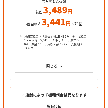
毎月のお支払額
3,489
円
初回
3,441
円
×71回
2回目以降
分割支払金（「賦払金初回3,489円」＋「賦払金
2回目以降：3,441円 x71回」）、実質年率：
0%、頭金：0円、支払回数：72回、支払期間：
74カ月
閉じる
※店舗によって機種代金は異なります