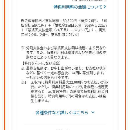
特典利用料の金額について
現金販売価格／支払総額：89,800円（頭金：0円、「賦
払金初回971円」＋「賦払金2回目以降：958円ｘ22回」
＋「最終回支払金額（24回目）：67,753円」）、実質
年率：0%、24回、支払期間：26カ月
分割支払金および最終回支払額は機種により異なり
ます。また、特典利用料は機種および特典利用の時
期などによって異なります。
【特典を利用しない場合】
最終支払額は、お申し出がない限り、お支払い状況
などに基づく一定の審査後、24回に再分割します。
一括払いの選択も可能です。
回収時に特典利用料最大22,000円のお支払いが必
要。ただし、特典利用時にauで対象機種へ機種変
更すると「au買替特典」の適用で特典利用料と同
額を割引。特典利用料0円の場合はお支払いは発
生しません。
各種条件など詳しくはこちら