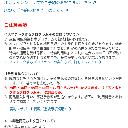
オンラインショップでご予約のお客さまはこちら
店頭でご予約のお客さまはこちら
ご注意事項
＜スマホトクするプログラム＋の金額について＞
au回線解約後も本プログラムの継続利用は可能です。
本プログラム加入時の機種回収・査定条件を満たす必要があります。端末
故障・破損時（例：画面割れ）など、所定の条件を満たさなかった場合、
特典の適用を受ける際に「特典利用料」とは別に最大22,000円（不課税）
のお支払いが必要となる場合や、特典が受けられない場合があります。
スマホトクするプログラム＋の条件など、詳しくはこちら
【分割支払金について】
解約などをされた場合も、分割支払金の残額は引き続きお支払いいただき
ます。（一括でのお支払いも可能）
24回・36回・48回・60回・72回からお選びいただけます。（「スマホト
クするプログラム＋」は24回のみ）
商品購入に伴い、事務手数料が別途かかります。初回のご利用料金とあわ
せてご請求させていただきます。
契約：サポート情報（重要事項説明）
＜5G機種変更おトク割について＞
①②③④を同時に満たす方