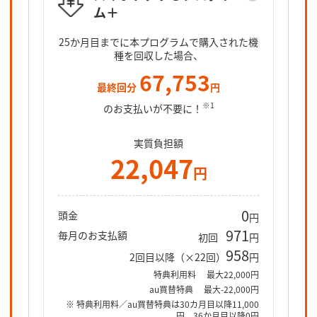
ム＋
スマホト
25カ月目
25か月目までに本プログラムで購入された機
となるオ
種を回収した場合、
67,753
最終回分
円
※1
のお支払いが不要に！
実質負担額
22,047
円
0
頭金
円
971
毎月のお支払額
初回
円
958
2回目以降（×22回）
円
特典利用料
最大22,000円
au買替特典
最大-22,000円
※ 特典利用料／au買替特典は30カ月目以降11,000
円、36か月目以降0円