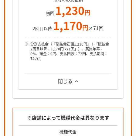
1,230
円
初回
1,170
円
×71回
2回目以降
分割支払金（「賦払金初回1,230円」＋「賦払金
2回目以降：1,170円 x71回」）、実質年率：
0%、頭金：0円、支払回数：72回、支払期間：
74カ月
閉じる
※店舗によって機種代金は異なります