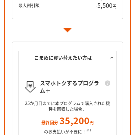
5,500
最大割引額
-
円
こまめに買い替えたい方は
スマホトクするプログラ
ム＋
スマホト
25カ月目
25か月目までに本プログラムで購入された機
となるオ
種を回収した場合、
35,200
最終回分
円
※1
のお支払いが不要に！