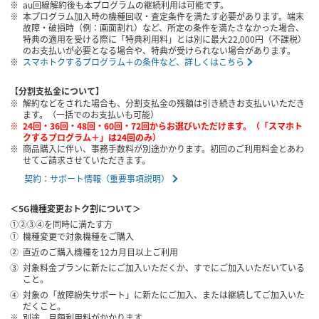
au回線解約後も本プログラムの継続利用は可能です。
本プログラム加入時の機種回収・査定条件を満たす必要があります。端末
故障・破損時（例：画面割れ）など、所定の条件を満たさなかった場合、
特典の適用を受ける際に「特典利用料」とは別に最大22,000円（不課税）
のお支払いが必要となる場合や、特典が受けられない場合があります。
スマホトクするプログラム＋の条件など、詳しくはこちら
【分割支払金について】
解約などをされた場合も、分割支払金の残額は引き続きお支払いいただき
ます。（一括でのお支払いも可能）
24回・36回・48回・60回・72回からお選びいただけます。（「スマホト
クするプログラム＋」は24回のみ）
商品購入に伴い、事務手数料が別途かかります。初回のご利用料金とあわ
せてご請求させていただきます。
契約：サポート情報（重要事項説明）
＜5G機種変更おトク割について＞
①②③④を同時に満たす方
機種変更で対象機種をご購入
直近のご購入機種を12カ月目以上ご利用
対象料金プランに新たにご加入いただくか、すでにご加入いただいている
こと。
対象の「故障紛失サポート」に新たにご加入、または継続してご加入いた
だくこと。
別途、月額利用料がかかります。