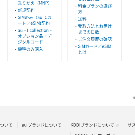
乗りかえ（MNP）
料金プランの選び
新規契約
方
SIMのみ（au ICカ
送料
ード／eSIM)契約
受取方法とお届け
au +1 collection・
までの日数
オプション品／デ
ご注文履歴の確認
ジタルコード
SIMカード／eSIM
機種のみ購入
とは
Dについて
au ブランドについて
KDDIブランドについて
サ