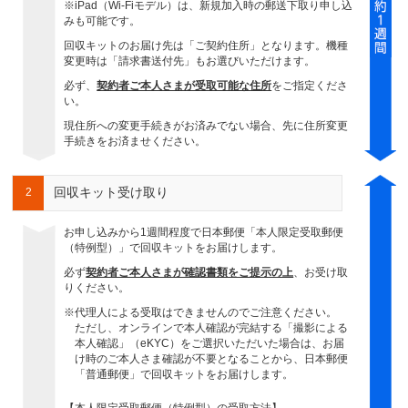
※iPad（Wi-Fiモデル）は、新規加入時の郵送下取り申し込
みも可能です。
回収キットのお届け先は「ご契約住所」となります。機種
変更時は「請求書送付先」もお選びいただけます。
必ず、
契約者ご本人さまが受取可能な住所
をご指定くださ
い。
現住所への変更手続きがお済みでない場合、先に住所変更
手続きをお済ませください。
回収キット受け取り
2
お申し込みから1週間程度で日本郵便「本人限定受取郵便
（特例型）」で回収キットをお届けします。
必ず
契約者ご本人さまが確認書類をご提示の上
、お受け取
りください。
※代理人による受取はできませんのでご注意ください。
ただし、オンラインで本人確認が完結する「撮影による
本人確認」（eKYC）をご選択いただいた場合は、お届
け時のご本人さま確認が不要となることから、日本郵便
「普通郵便」で回収キットをお届けします。