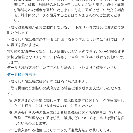
書にて、破損・故障時の返却をお申し出いただいた場合、破損・故障
が確認された端末を返却いたします。なお、返却させていただく場合
も、端末内のデータを復元することはできませんのでご注意くださ
い。
下取り対象機種が正常に動作しないなど、下取り不可の場合は郵送にて返
却いたします。
下取りした電話機内のデータに起因するトラブルについては当社では一切
の責任を負いません。
電話帳や写真データ等は、個人情報やお客さまのプライバシーに関係する
大切な情報となりますので、お客さまご自身での保存・移行をお願いいた
します。
データの移行方法についてご不明な場合は、下記よりご確認ください。
データ移行方法
下取りした電話機の破砕処理には応じられません。
下取り機種に分割払いの残高がある場合は引き続きお支払いいただきま
す。
お客さまのご事情に関わらず、端末回収処理に関して、今後異議申し
立てを行うことはできませんのでご注意ください。
運送会社その他の第三者による対象機種に関する配送事故（誤配送、
遅延、不到達など）又は紛失・破損などについては、当社は責任を負
わないものとします。
ご購入される機種によりデータの「復元方法」が異なります。