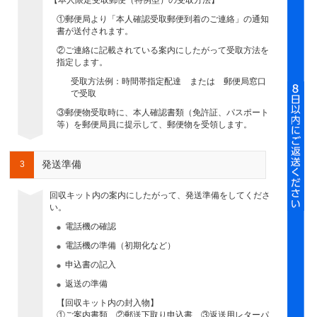
【本人限定受取郵便（特例型）の受取方法】
①郵便局より「本人確認受取郵便到着のご連絡」の通知
書が送付されます。
②ご連絡に記載されている案内にしたがって受取方法を
指定します。
受取方法例：時間帯指定配達 または 郵便局窓口
で受取
③郵便物受取時に、本人確認書類（免許証、パスポート
等）を郵便局員に提示して、郵便物を受領します。
発送準備
3
回収キット内の案内にしたがって、発送準備をしてくださ
い。
電話機の確認
電話機の準備（初期化など）
申込書の記入
返送の準備
【回収キット内の封入物】
①ご案内書類 ②郵送下取り申込書 ③返送用レターパ