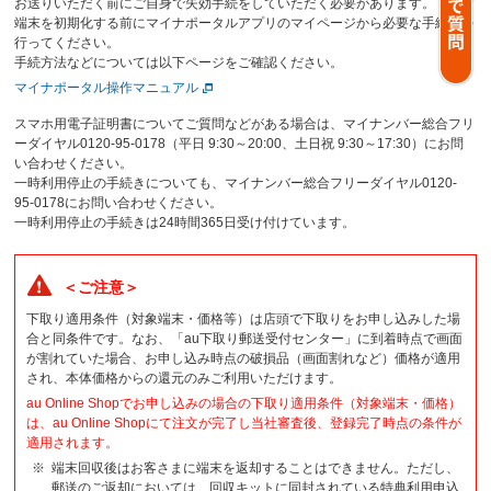
お送りいただく前にご自身で失効手続をしていただく必要があります。
端末を初期化する前にマイナポータルアプリのマイページから必要な手続きを
行ってください。
手続方法などについては以下ページをご確認ください。
マイナポータル操作マニュアル
スマホ用電子証明書についてご質問などがある場合は、マイナンバー総合フリ
ーダイヤル0120-95-0178（平日 9:30～20:00、土日祝 9:30～17:30）にお問
い合わせください。
一時利用停止の手続きについても、マイナンバー総合フリーダイヤル0120-
95-0178にお問い合わせください。
一時利用停止の手続きは24時間365日受け付けています。
＜ご注意＞
下取り適用条件（対象端末・価格等）は店頭で下取りをお申し込みした場
合と同条件です。なお、「au下取り郵送受付センター」に到着時点で画面
が割れていた場合、お申し込み時点の破損品（画面割れなど）価格が適用
され、本体価格からの還元のみご利用いただけます。
au Online Shopでお申し込みの場合の下取り適用条件（対象端末・価格）
は、au Online Shopにて注文が完了し当社審査後、登録完了時点の条件が
適用されます。
端末回収後はお客さまに端末を返却することはできません。ただし、
郵送のご返却においては、回収キットに同封されている特典利用申込