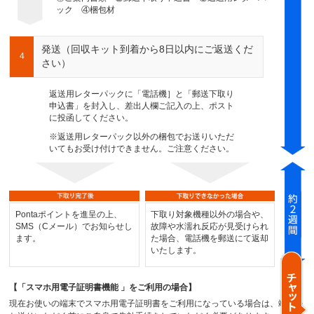
ック ④梱包材
発送（回収キット到着から8日以内にご返送くだ
4
さい）
返送用レターパックに「電話機］と「郵送下取り
申込書」を封入し、差出人欄ご記入の上、ポスト
に投函してください。
※返送用レターパック以外の梱包でお送りいただ
いてもお受け付けできません。ご注意ください。
Pontaポイントを進呈の上、
下取り対象機種以外の場合や、
SMS（Cメール）でお知らせし
故障や水濡れ反応が見受けられ
ます。
た場合、電話機を郵送にて返却
いたします。
【「スマホ用電子証明書機能 」をご利用の場合】
現在お使いの端末でスマホ用電子証明書をご利用になっている場合は、端末を