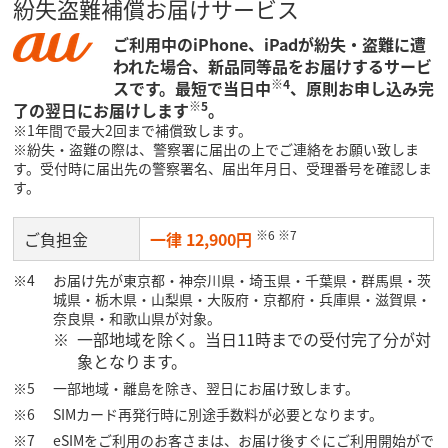
紛失盗難補償お届けサービス
ご利用中のiPhone、iPadが紛失・盗難に遭
われた場合、新品同等品をお届けするサービ
※4
スです。最短で当日中
、原則お申し込み完
※5
了の翌日にお届けします
。
※1年間で最大2回まで補償致します。
※紛失・盗難の際は、警察署に届出の上でご連絡をお願い致しま
す。受付時に届出先の警察署名、届出年月日、受理番号を確認しま
す。
※6 ※7
ご負担金
一律 12,900円
お届け先が東京都・神奈川県・埼玉県・千葉県・群馬県・茨
城県・栃木県・山梨県・大阪府・京都府・兵庫県・滋賀県・
奈良県・和歌山県が対象。
一部地域を除く。当日11時までの受付完了分が対
象となります。
一部地域・離島を除き、翌日にお届け致します。
SIMカード再発行時に別途手数料が必要となります。
eSIMをご利用のお客さまは、お届け後すぐにご利用開始がで