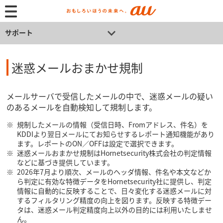
サポート
迷惑メールおまかせ規制
メールサーバで受信したメールの中で、迷惑メールの疑い
のあるメールを自動検知して規制します。
規制したメールの情報（受信日時、Fromアドレス、件名）を
KDDIより翌日メールにてお知らせするレポート通知機能があり
ます。レポートのON／OFFは設定で選択できます。
迷惑メールおまかせ規制はHornetsecurity株式会社の判定情報
などに基づき提供しています。
2026年7月より順次、メールのヘッダ情報、件名や本文などか
ら判定に有効な特徴データをHornetsecurity社に提供し、判定
情報に自動的に反映することで、日々変化する迷惑メールに対
するフィルタリング精度の向上を図ります。反映する特徴デー
タは、迷惑メール判定精度向上以外の目的には利用いたしませ
ん。