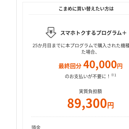
こまめに買い替えたい方は
スマホトクするプログラム＋
25か月目までに本プログラムで購入された機
た場合、
40,000
最終回分
円
※1
のお支払いが不要に！
実質負担額
89,300
円
頭金