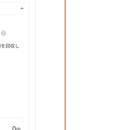
スマホトクするプログラム＋
種を回収し
25カ月目に機種を返却いただくことで残
りのお支払いが不要となるオトクな買い
方です。
0
円