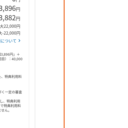
3,896
円
3,882
円
大22,000円
-22,000円
額について
,896円」＋
）：40,000
た、特典利用料
づく一定の審査
だし、特典利用
用で特典利用料
ません。