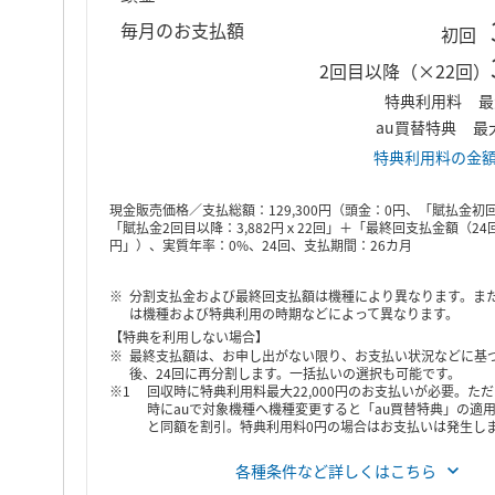
毎月のお支払額
初回
2回目以降（×22回）
特典利用料
最
au買替特典
最大
特典利用料の金
現金販売価格／支払総額：129,300円（頭金：0円、「賦払金初回3
「賦払金2回目以降：3,882円ｘ22回」＋「最終回支払金額（24回目
円」）、実質年率：0%、24回、支払期間：26カ月
分割支払金および最終回支払額は機種により異なります。ま
は機種および特典利用の時期などによって異なります。
【特典を利用しない場合】
最終支払額は、お申し出がない限り、お支払い状況などに基
後、24回に再分割します。一括払いの選択も可能です。
回収時に特典利用料最大22,000円のお支払いが必要。た
時にauで対象機種へ機種変更すると「au買替特典」の適
と同額を割引。特典利用料0円の場合はお支払いは発生し
各種条件など詳しくはこちら