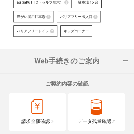
au SaKuTTO（セルフ端末）
駐車場 15 台
au SaKuTTO（セルフ端末）
障がい者用駐車場
バリアフリー出入口
お客さまご自身でお手続き可能
障がい者用駐車場
る店舗です。
バリアフリー出
バリアフリートイレ
キッズコーナー
対応可能なお手続きなど詳細は
障がい者用の駐車スペースをご用意して
車いすでも安心
バリアフリートイレ
ロープをご用意
詳細はこちら
詳細はこちら
便座や洗面台に手すりを設置し、車い
置している店舗です。
Web手続きのご案内
詳細はこちら
ご契約内容の確認
請求金額確認
データ残量確認