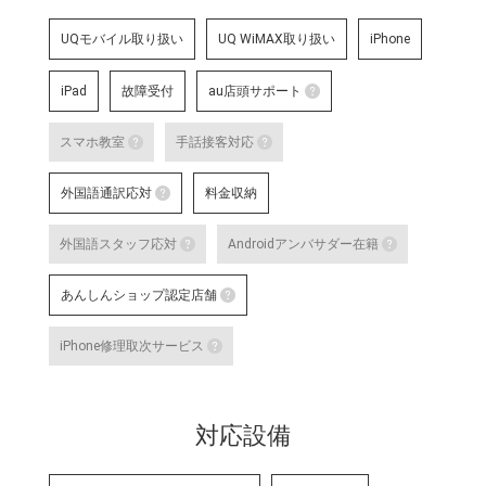
UQモバイル取り扱い
UQ WiMAX取り扱い
iPhone
iPad
故障受付
au店頭サポート
au店頭サポート
スマホ教室
手話接客対応
au店頭サポート定額
スマホ教室
手話接客対応
す。
外国語通訳応対
料金収納
詳細はこちら
スマートフォン・タブレット教室 を開催して
手話スタッフが在籍し、ケ
外国語通訳応対
明・修理などのアフターサ
外国語スタッフ応対
Androidアンバサダー在籍
いのある方のサポートが可
テレビ電話サービスで外国語通訳可能なス
詳細はこちら
外国語スタッフ応対
Andro
な店舗です。
あんしんショップ認定店舗
詳細はこちら
応対をご希望される場合は事前に店舗
Google
あんしんショップ認定店舗
対応言語：―
や、Andro
iPhone修理取次サービス
末に関す
「あんしんショップ」は携帯電話
iPhone修理取次サービス
プ」を、キャリアやブランドの垣
「あんしんショップ認定協議会」
iPhoneの修理受付が可能な店舗で
詳細はこちら
対応設備
詳細はこちら