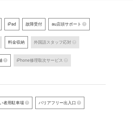
iPad
故障受付
au店頭サポート
au店頭サポート
料金収納
外国語スタッフ応対
au店頭サポート定額／
対応している店舗です
外国語通訳応対
外国語スタッフ応対
詳細はこちら
舗
iPhone修理取次サービス
、ケータイの購入
テレビ電話サービスで外国語通訳可能な
応対をご希望される場合は事
修理などのアフタ
スタッフが応対可能な店舗です。
お問合せください。
あんしんショップ認定店舗
iPhone修理取次サービス
で、聴覚に障がい
対応言語：―
詳細はこちら
可能な店舗です。
をはじめとする
「あんしんショップ」は携帯電話各社の
iPhoneの修理受付が可能な店舗
id 端末の
「キャリアショップ」を、キャリアやブ
詳細はこちら
alaxy の最新端
ランドの垣根を越えて統一的な基準で
た認定スタ
「あんしんショップ認定協議会」が認定
する制度
い者用駐車場
バリアフリー出入口
詳細はこちら
末）
障がい者用駐車場
バリアフリー出入口
可能なセルフ
障がい者用の駐車スペースをご用意して
車いすでも安心してご来店
です。
いる店舗です。
差のない出入口・スロープ
いる店舗です。