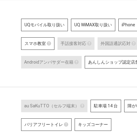
UQモバイル取り扱い
UQ WiMAX取り扱い
iPhone
スマホ教室
手話接客対応
外国語通訳応対
スマホ教室
手話接客対応
Androidアンバサダー在籍
あんしんショップ認定店
スマートフォン・タブレット教室 を開催
手話スタッフが在籍し
している店舗です。
から、使い方の説明・
Androidアンバサダー在籍
ーサービスにいたるま
のある方のサポートが
Google の AI 「Gemini」
詳細はこちら
Google のサービスや、Andro
Google Pixel ・Samsung G
末に関する特別研修を修了し
ッフです。
au SaKuTTO（セルフ端末）
駐車場 14 台
障が
au SaKuTTO（セルフ端
バリアフリートイレ
キッズコーナー
お客さまご自身でお手続き
端末が設置されている店舗
バリアフリートイレ