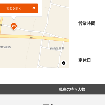
地図を開く
地図を開く
営業時間
定休日
現在の待ち人数