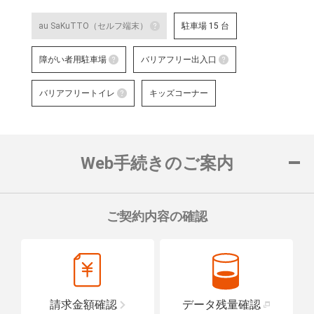
au SaKuTTO（セルフ端末）
駐車場 15 台
au SaKuTTO（セルフ端末）
障がい者用駐車場
バリアフリー出入口
お客さまご自身でお手続き可能
障がい者用駐車場
る店舗です。
バリアフリー出
バリアフリートイレ
キッズコーナー
対応可能なお手続きなど詳細は
障がい者用の駐車スペースをご用意して
車いすでも安心
バリアフリートイレ
ロープをご用意
詳細はこちら
詳細はこちら
便座や洗面台に手すりを設置し、車い
置している店舗です。
Web手続きのご案内
詳細はこちら
ご契約内容の確認
請求金額確認
データ残量確認