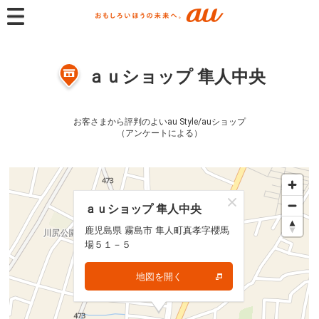
ａｕショップ 隼人中央
お客さまから評判のよいau Style/auショップ
（アンケートによる）
ａｕショップ 隼人中央
ａｕショップ 隼人中央
鹿児島県 霧島市 隼人町真孝字櫻馬
鹿児島県 霧島市 隼人町真孝字櫻馬
場５１－５
場５１－５
地図を開く
地図を開く