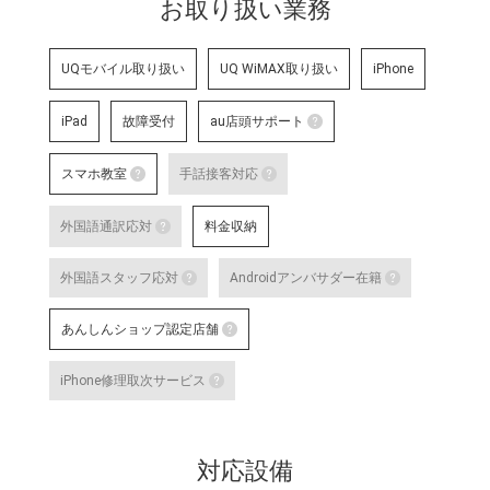
お取り扱い業務
UQモバイル取り扱い
UQ WiMAX取り扱い
iPhone
iPad
故障受付
au店頭サポート
au店頭サポート
スマホ教室
手話接客対応
au店頭サポート定額
スマホ教室
手話接客対応
す。
外国語通訳応対
料金収納
詳細はこちら
スマートフォン・タブレット教室 を開催して
手話スタッフが在籍し、ケ
外国語通訳応対
明・修理などのアフターサ
外国語スタッフ応対
Androidアンバサダー在籍
いのある方のサポートが可
テレビ電話サービスで外国語通訳可能なス
詳細はこちら
外国語スタッフ応対
Andro
な店舗です。
あんしんショップ認定店舗
詳細はこちら
応対をご希望される場合は事前に店舗
Google
あんしんショップ認定店舗
対応言語：―
や、Andro
iPhone修理取次サービス
末に関す
「あんしんショップ」は携帯電話
iPhone修理取次サービス
プ」を、キャリアやブランドの垣
「あんしんショップ認定協議会」
iPhoneの修理受付が可能な店舗で
詳細はこちら
対応設備
詳細はこちら