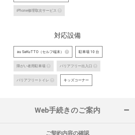
Google の AI 「Gemini」をはじ
あんしんショップ認定店舗
や、Android 端末のGoogle Pixel 
iPhone修理取次サービス
末に関する特別研修を修了した認
「あんしんショップ」は携帯電話
iPhone修理取次サービス
プ」を、キャリアやブランドの垣
「あんしんショップ認定協議会」
iPhoneの修理受付が可能な店舗で
詳細はこちら
対応設備
詳細はこちら
au SaKuTTO（セルフ端末）
駐車場 10 台
au SaKuTTO（セルフ端末）
障がい者用駐車場
バリアフリー出入口
お客さまご自身でお手続き可能
障がい者用駐車場
バリアフリー出
る店舗です。
バリアフリートイレ
キッズコーナー
対応可能なお手続きなど詳細は
障がい者用の駐車スペースをご用意して
車いすでも安心
バリアフリートイレ
ロープをご用意
詳細はこちら
詳細はこちら
便座や洗面台に手すりを設置し、車い
置している店舗です。
Web手続きのご案内
詳細はこちら
ご契約内容の確認