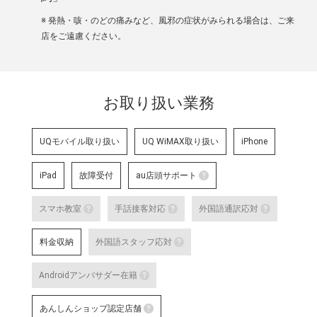
※ 発熱・咳・のどの痛みなど、風邪の症状がみられる場合は、ご来
店をご遠慮ください。
お取り扱い業務
UQモバイル取り扱い
UQ WiMAX取り扱い
iPhone
iPad
故障受付
au店頭サポート
au店頭サポート
スマホ教室
手話接客対応
外国語通訳応対
au店頭サポート定額
スマホ教室
手話接客対応
外国語
す。
料金収納
外国語スタッフ応対
詳細はこちら
スマートフォン・タブレット教室 を開催して
手話スタッフが在籍し、ケ
テレビ
外国語スタッフ応対
明・修理などのアフターサ
な店舗
Androidアンバサダー在籍
いのある方のサポートが可
詳細は
応対をご希望される場合は
詳細はこちら
Androidアンバサダー在籍
対応言語：―
あんしんショップ認定店舗