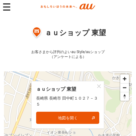
ａｕショップ 東望
お客さまから評判のよいau Style/auショップ
（アンケートによる）
ａｕショップ 東望
ａｕショップ 東望
長崎県 長崎市 田中町１０２７－３
長崎県 長崎市 田中町１０２７－３
５
５
地図を開く
地図を開く