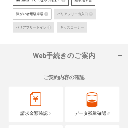
au SaKuTTO（セルフ端末）
駐車場 9 台
au SaKuTTO（セルフ端末）
障がい者用駐車場
バリアフリー出入口
お客さまご自身でお手続き可能
障がい者用駐車場
る店舗です。
バリアフリー出
バリアフリートイレ
キッズコーナー
対応可能なお手続きなど詳細は
障がい者用の駐車スペースをご用意して
車いすでも安心
バリアフリートイレ
ロープをご用意
詳細はこちら
詳細はこちら
便座や洗面台に手すりを設置し、車い
置している店舗です。
Web手続きのご案内
詳細はこちら
ご契約内容の確認
請求金額確認
データ残量確認