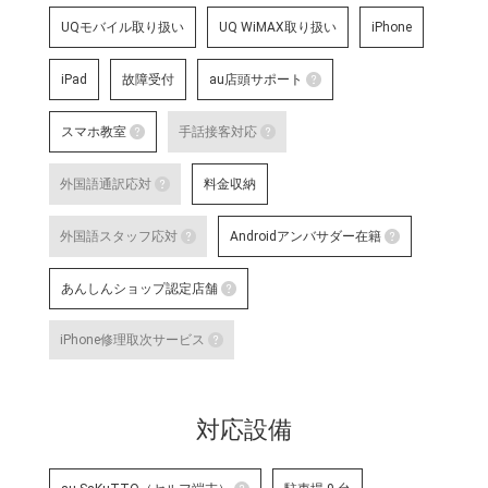
UQモバイル取り扱い
UQ WiMAX取り扱い
iPhone
iPad
故障受付
au店頭サポート
au店頭サポート
スマホ教室
手話接客対応
au店頭サポート定額
スマホ教室
手話接客対応
す。
外国語通訳応対
料金収納
詳細はこちら
スマートフォン・タブレット教室 を開催して
手話スタッフが在籍し、ケ
外国語通訳応対
明・修理などのアフターサ
外国語スタッフ応対
Androidアンバサダー在籍
いのある方のサポートが可
テレビ電話サービスで外国語通訳可能なス
詳細はこちら
な店舗です。
外国語スタッフ応対
Andro
あんしんショップ認定店舗
詳細はこちら
応対をご希望される場合は事前に店舗
Google
対応言語：―
あんしんショップ認定店舗
や、Andro
iPhone修理取次サービス
末に関す
「あんしんショップ」は携帯電話
iPhone修理取次サービス
プ」を、キャリアやブランドの垣
「あんしんショップ認定協議会」
iPhoneの修理受付が可能な店舗で
詳細はこちら
対応設備
詳細はこちら