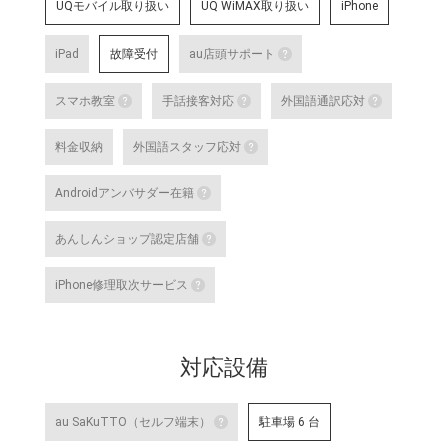
UQモバイル取り扱い
UQ WiMAX取り扱い
iPhone
iPad
故障受付
au店頭サポート
au店頭サポート
スマホ教室
手話接客対応
外国語通訳応対
au店頭サポート定額
スマホ教室
手話接客対応
外国語
す。
料金収納
外国語スタッフ応対
詳細はこちら
スマートフォン・タブレット教室 を開催して
手話スタッフが在籍し、ケ
テレビ
外国語スタッフ応対
明・修理などのアフターサ
な店舗
Androidアンバサダー在籍
いのある方のサポートが可
詳細は
応対をご希望される場合は
詳細はこちら
Androidアンバサダー在籍
対応言語：―
あんしんショップ認定店舗
Google の AI 「Gemini」をはじ
あんしんショップ認定店舗
や、Android 端末のGoogle Pixel 
iPhone修理取次サービス
末に関する特別研修を修了した認
「あんしんショップ」は携帯電話
iPhone修理取次サービス
プ」を、キャリアやブランドの垣
「あんしんショップ認定協議会」
iPhoneの修理受付が可能な店舗で
詳細はこちら
対応設備
詳細はこちら
au SaKuTTO（セルフ端末）
駐車場 6 台