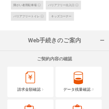
au SaKuTTO（セルフ端末）
障がい者用駐車場
バリアフリー出入口
お客さまご自身でお手続き可能
障がい者用駐車場
バリアフリー出
る店舗です。
バリアフリートイレ
キッズコーナー
対応可能なお手続きなど詳細は
障がい者用の駐車スペースをご用意して
車いすでも安心
バリアフリートイレ
ロープをご用意
詳細はこちら
詳細はこちら
便座や洗面台に手すりを設置し、車い
置している店舗です。
Web手続きのご案内
詳細はこちら
ご契約内容の確認
請求金額確認
データ残量確認