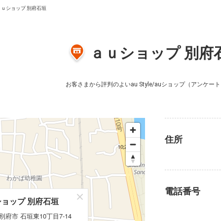
ａｕショップ 別府石垣
ａｕショップ 別府
お客さまから評判のよいau Style/auショップ
（アンケート
住所
電話番号
ョップ 別府石垣
ョップ 別府石垣
別府市 石垣東10丁目7-14
別府市 石垣東10丁目7-14