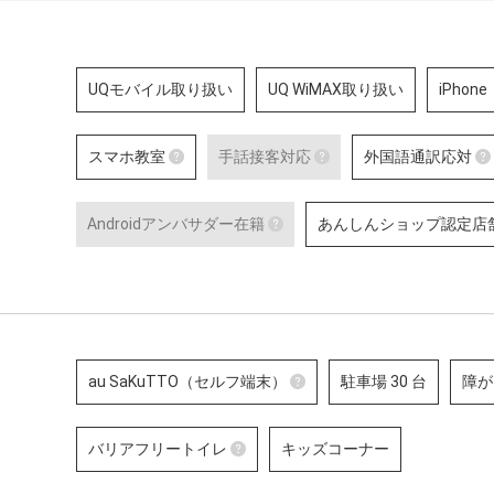
UQモバイル取り扱い
UQ WiMAX取り扱い
iPhone
スマホ教室
手話接客対応
外国語通訳応対
スマホ教室
手話接客対応
Androidアンバサダー在籍
あんしんショップ認定店
スマートフォン・タブレット教室 を開催
手話スタッフが在籍し
している店舗です。
から、使い方の説明・
Androidアンバサダー在籍
ーサービスにいたるま
のある方のサポートが
Google の AI 「Gemini」
詳細はこちら
Google のサービスや、Andro
Google Pixel ・Samsung G
末に関する特別研修を修了し
ッフです。
au SaKuTTO（セルフ端末）
駐車場 30 台
障が
au SaKuTTO（セルフ端
バリアフリートイレ
キッズコーナー
お客さまご自身でお手続
端末が設置されている店
バリアフリートイレ