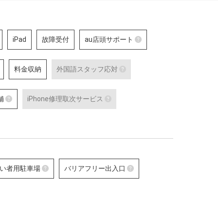
iPad
故障受付
au店頭サポート
au店頭サポート
料金収納
外国語スタッフ応対
au店頭サポート定額／
対応している店舗です
外国語通訳応対
外国語スタッフ応対
詳細はこちら
舗
iPhone修理取次サービス
、ケータイの購入
テレビ電話サービスで外国語通訳可能な
応対をご希望される場合は事
修理などのアフタ
スタッフが応対可能な店舗です。
お問合せください。
あんしんショップ認定店舗
iPhone修理取次サービス
で、聴覚に障がい
対応言語：―
詳細はこちら
可能な店舗です。
をはじめとする
「あんしんショップ」は携帯電話各社の
iPhoneの修理受付が可能な店舗
id 端末の
「キャリアショップ」を、キャリアやブ
詳細はこちら
alaxy の最新端
ランドの垣根を越えて統一的な基準で
た認定スタ
「あんしんショップ認定協議会」が認定
する制度
い者用駐車場
バリアフリー出入口
詳細はこちら
末）
障がい者用駐車場
バリアフリー出入口
き可能なセルフ
障がい者用の駐車スペースをご用意して
車いすでも安心してご来店
舗です。
いる店舗です。
差のない出入口・スロープ
いる店舗です。