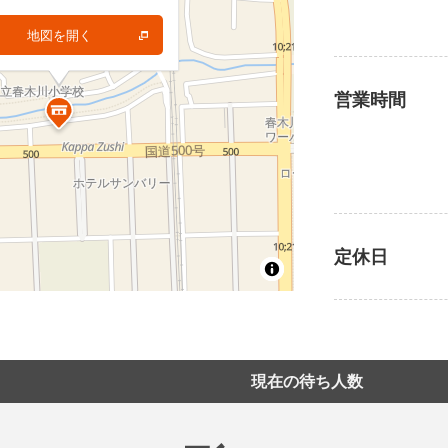
地図を開く
地図を開く
営業時間
定休日
現在の待ち人数