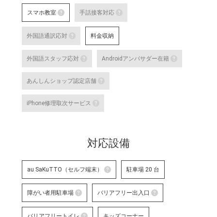
au店頭サポート
スマホ教室
手話接客対応
au店頭サポート定額
スマホ教室
手話接客対応
す。
外国語通訳応対
料金収納
詳細はこちら
スマートフォン・タブレット教室 を開催して
手話スタッフが在籍し、ケ
外国語通訳応対
明・修理などのアフターサ
外国語スタッフ応対
Androidアンバサダー在籍
いのある方のサポートが可
テレビ電話サービスで外国語通訳可能なス
詳細はこちら
外国語スタッフ応対
Andro
な店舗です。
あんしんショップ認定店舗
詳細はこちら
応対をご希望される場合は事前に店舗
Google
あんしんショップ認定店舗
対応言語：―
や、Andro
iPhone修理取次サービス
末に関す
「あんしんショップ」は携帯電話
iPhone修理取次サービス
プ」を、キャリアやブランドの垣
「あんしんショップ認定協議会」
iPhoneの修理受付が可能な店舗で
詳細はこちら
対応設備
詳細はこちら
au SaKuTTO（セルフ端末）
駐車場 20 台
au SaKuTTO（セルフ端末）
障がい者用駐車場
バリアフリー出入口
お客さまご自身でお手続き可能
障がい者用駐車場
る店舗です。
バリアフリー出
バリアフリートイレ
キッズコーナー