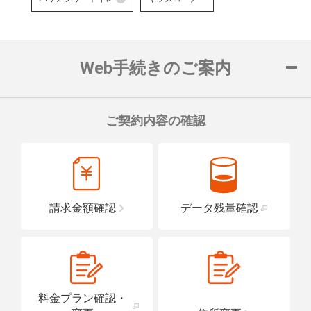
対応可能なお手続きなど詳細は
障がい者用の駐車スペースをご用意して
車いすでも安心
バリアフリートイレ
ロープをご用意
詳細はこちら
詳細はこちら
便座や洗面台に手すりを設置し、車い
置している店舗です。
Web手続きのご案内
詳細はこちら
ご契約内容の確認
請求金額確認
データ残量確認
料金プラン確認・