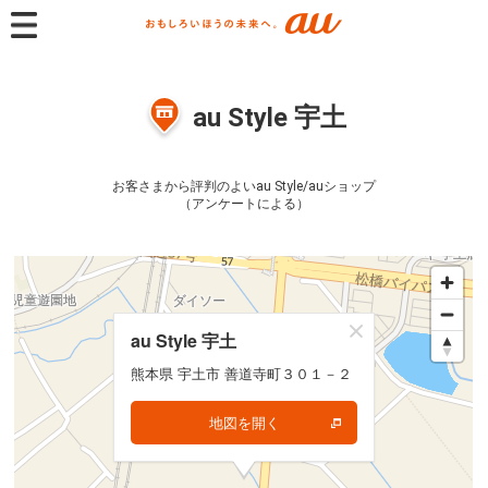
au Style 宇土
お客さまから評判のよいau Style/auショップ
（アンケートによる）
au Style 宇土
au Style 宇土
熊本県 宇土市 善道寺町３０１－２
熊本県 宇土市 善道寺町３０１－２
地図を開く
地図を開く