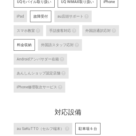
UQモバイル取り扱い
UQ WiMAX取り扱い
iPhone
iPad
故障受付
au店頭サポート
au店頭サポート
スマホ教室
手話接客対応
外国語通訳応対
au店頭サポート定額
スマホ教室
手話接客対応
外国語
す。
料金収納
外国語スタッフ応対
詳細はこちら
スマートフォン・タブレット教室 を開催して
手話スタッフが在籍し、ケ
テレビ
外国語スタッフ応対
明・修理などのアフターサ
な店舗
Androidアンバサダー在籍
いのある方のサポートが可
詳細は
応対をご希望される場合は
詳細はこちら
Androidアンバサダー在籍
対応言語：―
あんしんショップ認定店舗
Google の AI 「Gemini」をはじ
あんしんショップ認定店舗
や、Android 端末のGoogle Pixel 
iPhone修理取次サービス
末に関する特別研修を修了した認
「あんしんショップ」は携帯電話
iPhone修理取次サービス
プ」を、キャリアやブランドの垣
「あんしんショップ認定協議会」
iPhoneの修理受付が可能な店舗で
詳細はこちら
対応設備
詳細はこちら
au SaKuTTO（セルフ端末）
駐車場 6 台