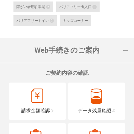
au SaKuTTO（セルフ端末）
障がい者用駐車場
バリアフリー出入口
お客さまご自身でお手続き可能
障がい者用駐車場
バリアフリー出
る店舗です。
バリアフリートイレ
キッズコーナー
対応可能なお手続きなど詳細は
障がい者用の駐車スペースをご用意して
車いすでも安心
バリアフリートイレ
ロープをご用意
詳細はこちら
詳細はこちら
便座や洗面台に手すりを設置し、車い
置している店舗です。
Web手続きのご案内
詳細はこちら
ご契約内容の確認
請求金額確認
データ残量確認