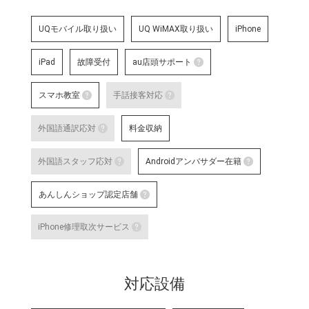
UQモバイル取り扱い
UQ WiMAX取り扱い
iPhone
iPad
故障受付
au店頭サポート
au店頭サポート
スマホ教室
手話接客対応
au店頭サポート定額
スマホ教室
手話接客対応
す。
外国語通訳応対
料金収納
詳細はこちら
スマートフォン・タブレット教室 を開催して
手話スタッフが在籍し、ケ
外国語通訳応対
明・修理などのアフターサ
外国語スタッフ応対
Androidアンバサダー在籍
いのある方のサポートが可
テレビ電話サービスで外国語通訳可能なス
詳細はこちら
な店舗です。
外国語スタッフ応対
Andro
あんしんショップ認定店舗
詳細はこちら
応対をご希望される場合は事前に店舗
Google
対応言語：―
あんしんショップ認定店舗
や、Andro
iPhone修理取次サービス
末に関す
「あんしんショップ」は携帯電話
iPhone修理取次サービス
プ」を、キャリアやブランドの垣
「あんしんショップ認定協議会」
iPhoneの修理受付が可能な店舗で
詳細はこちら
対応設備
詳細はこちら