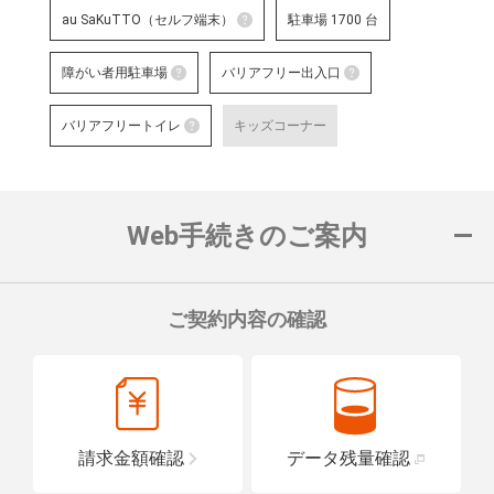
au SaKuTTO（セルフ端末）
駐車場 1700 台
au SaKuTTO（セルフ端末）
障がい者用駐車場
バリアフリー出入口
お客さまご自身でお手続き可能
障がい者用駐車場
る店舗です。
バリアフリー出
バリアフリートイレ
キッズコーナー
対応可能なお手続きなど詳細は
障がい者用の駐車スペースをご用意して
車いすでも安心
バリアフリートイレ
ロープをご用意
詳細はこちら
詳細はこちら
便座や洗面台に手すりを設置し、車い
置している店舗です。
Web手続きのご案内
詳細はこちら
ご契約内容の確認
請求金額確認
データ残量確認