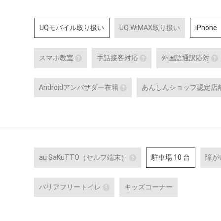
UQモバイル取り扱い
UQ WiMAX取り扱い
iPhone
スマホ教室
手話接客対応
外国語通訳応対
スマホ教室
手話接客対応
Androidアンバサダー在籍
あんしんショップ認定店
スマートフォン・タブレット教室 を開催
手話スタッフが在籍し
している店舗です。
から、使い方の説明・
Androidアンバサダー在籍
ーサービスにいたるま
のある方のサポートが
Google の AI 「Gemini」
Google のサービスや、Andro
詳細はこちら
Google Pixel ・Samsung G
末に関する特別研修を修了し
ッフです。
au SaKuTTO（セルフ端末）
駐車場 10 台
障が
au SaKuTTO（セルフ端
バリアフリートイレ
キッズコーナー
お客さまご自身でお手続き
端末が設置されている店舗
バリアフリートイレ
対応可能なお手続きなど詳
便座や洗面台に手すりを設置し、