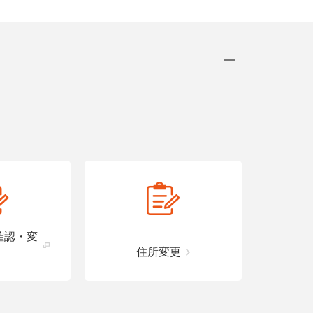
舗で
確認・変
住所変更