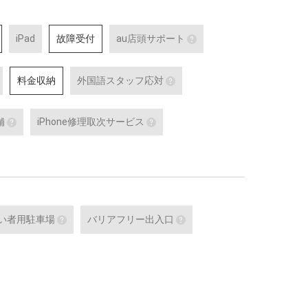
iPad
故障受付
au店頭サポート
au店頭サポート
料金収納
外国語スタッフ応対
au店頭サポート定額／a
対応している店舗です。
外国語通訳応対
外国語スタッフ応対
詳細はこちら
舗
iPhone修理取次サービス
、ケータイの購入
テレビ電話サービスで外国語通訳可能な
応対をご希望される場合は事
修理などのアフタ
スタッフが応対可能な店舗です。
お問合せください。
あんしんショップ認定店舗
iPhone修理取次サービス
で、聴覚に障がい
対応言語：―
詳細はこちら
可能な店舗です。
をはじめとする
「あんしんショップ」は携帯電話各社の
iPhoneの修理受付が可能な店舗で
id 端末の
「キャリアショップ」を、キャリアやブ
詳細はこちら
alaxy の最新端
ランドの垣根を越えて統一的な基準で
た認定スタ
「あんしんショップ認定協議会」が認定
する制度
い者用駐車場
バリアフリー出入口
詳細はこちら
末）
障がい者用駐車場
バリアフリー出入口
可能なセルフ
障がい者用の駐車スペースをご用意して
車いすでも安心してご来店
です。
いる店舗です。
差のない出入口・スロープ
いる店舗です。
細はこちら
詳細はこちら
車いす
詳細はこちら