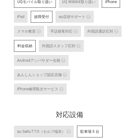
UQモバイル取り扱い
UQ WiMAX取り扱い
iPhone
iPad
故障受付
au店頭サポート
au店頭サポート
スマホ教室
手話接客対応
外国語通訳応対
au店頭サポート定額
スマホ教室
手話接客対応
外国語
す。
料金収納
外国語スタッフ応対
詳細はこちら
スマートフォン・タブレット教室 を開催して
手話スタッフが在籍し、ケ
テレビ
外国語スタッフ応対
明・修理などのアフターサ
な店舗
Androidアンバサダー在籍
いのある方のサポートが可
詳細は
応対をご希望される場合は
詳細はこちら
Androidアンバサダー在籍
対応言語：―
あんしんショップ認定店舗
Google の AI 「Gemini」をはじ
あんしんショップ認定店舗
や、Android 端末のGoogle Pixel 
iPhone修理取次サービス
末に関する特別研修を修了した認
「あんしんショップ」は携帯電話
iPhone修理取次サービス
プ」を、キャリアやブランドの垣
「あんしんショップ認定協議会」
iPhoneの修理受付が可能な店舗で
詳細はこちら
対応設備
詳細はこちら
au SaKuTTO（セルフ端末）
駐車場 5 台