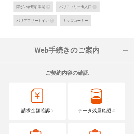
au SaKuTTO（セルフ端末）
障がい者用駐車場
バリアフリー出入口
お客さまご自身でお手続き可能
障がい者用駐車場
バリアフリー出
る店舗です。
バリアフリートイレ
キッズコーナー
対応可能なお手続きなど詳細は
障がい者用の駐車スペースをご用意して
車いすでも安心
バリアフリートイレ
ロープをご用意
詳細はこちら
詳細はこちら
便座や洗面台に手すりを設置し、車い
置している店舗です。
Web手続きのご案内
詳細はこちら
ご契約内容の確認
請求金額確認
データ残量確認