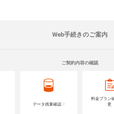
端末が設置されている店舗
バリアフリートイレ
対応可能なお手続きなど詳
便座や洗面台に手すりを設置し、
の入れるトイレを設置している店
す。
詳細はこちら
Web手続きのご案内
ご契約内容の確認
料金プラン
データ残量確認
更