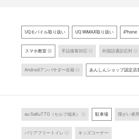
UQモバイル取り扱い
UQ WiMAX取り扱い
iPhone
スマホ教室
手話接客対応
外国語通訳応対
スマホ教室
手話接客対応
Androidアンバサダー在籍
あんしんショップ認定店
スマートフォン・タブレット教室 を開催
手話スタッフが在籍し
している店舗です。
から、使い方の説明・
Androidアンバサダー在籍
ーサービスにいたるま
のある方のサポートが
Google の AI 「Gemini」
詳細はこちら
Google のサービスや、Andro
Google Pixel ・Samsung G
末に関する特別研修を修了し
ッフです。
au SaKuTTO（セルフ端末）
駐車場
障がい者
au SaKuTTO（セルフ端
バリアフリートイレ
キッズコーナー
お客さまご自身でお手続き