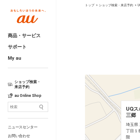
トップ
ショップ検索・来店予約
商品・サービス
サポート
My au
ショップ検索・
来店予約
au Online Shop
UQス
UQス
三郷
三郷
埼玉県
埼玉県
ニュースセンター
丁目１
丁目１
階
階
お問い合わせ