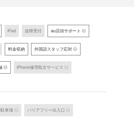
iPad
故障受付
au店頭サポート
au店頭サポート
料金収納
外国語スタッフ応対
au店頭サポート定額／a
対応している店舗です。
外国語通訳応対
外国語スタッフ応対
詳細はこちら
舗
iPhone修理取次サービス
、ケータイの購入
テレビ電話サービスで外国語通訳可能な
応対をご希望される場合は事
修理などのアフタ
スタッフが応対可能な店舗です。
お問合せください。
あんしんショップ認定店舗
iPhone修理取次サービス
で、聴覚に障がい
対応言語：英語
詳細はこちら
可能な店舗です。
をはじめとする
「あんしんショップ」は携帯電話各社の
iPhoneの修理受付が可能な店舗
id 端末の
「キャリアショップ」を、キャリアやブ
詳細はこちら
alaxy の最新端
ランドの垣根を越えて統一的な基準で
た認定スタ
「あんしんショップ認定協議会」が認定
する制度
用駐車場
バリアフリー出入口
詳細はこちら
末）
障がい者用駐車場
バリアフリー出入口
可能なセルフ
障がい者用の駐車スペースをご用意して
車いすでも安心してご来店いただ