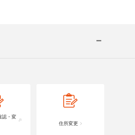
です。
いる店舗です。
差のない出入口・スロープをご用
いる店舗です。
細はこちら
詳細はこちら
車いす
詳細はこちら
舗で
確認・変
住所変更