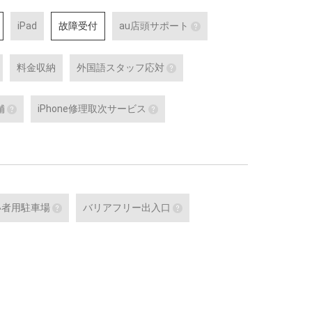
iPad
故障受付
au店頭サポート
au店頭サポート
料金収納
外国語スタッフ応対
au店頭サポート定額／a
対応している店舗です。
外国語通訳応対
外国語スタッフ応対
詳細はこちら
舗
iPhone修理取次サービス
、ケータイの購入
テレビ電話サービスで外国語通訳可能な
応対をご希望される場合は事
修理などのアフタ
スタッフが応対可能な店舗です。
お問合せください。
あんしんショップ認定店舗
iPhone修理取次サービス
で、聴覚に障がい
対応言語：―
詳細はこちら
可能な店舗です。
をはじめとする
「あんしんショップ」は携帯電話各社の
iPhoneの修理受付が可能な店舗で
id 端末の
「キャリアショップ」を、キャリアやブ
詳細はこちら
alaxy の最新端
ランドの垣根を越えて統一的な基準で
た認定スタ
「あんしんショップ認定協議会」が認定
する制度
い者用駐車場
バリアフリー出入口
詳細はこちら
末）
障がい者用駐車場
バリアフリー出入口
可能なセルフ
障がい者用の駐車スペースをご用意して
車いすでも安心してご来店い
です。
いる店舗です。
差のない出入口・スロープを
いる店舗です。
細はこちら
詳細はこちら
車いす
詳細はこちら
舗で