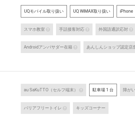
UQモバイル取り扱い
UQ WiMAX取り扱い
iPhone
スマホ教室
手話接客対応
外国語通訳応対
スマホ教室
手話接客対応
Androidアンバサダー在籍
あんしんショップ認定店
スマートフォン・タブレット教室 を開催
手話スタッフが在籍し
している店舗です。
から、使い方の説明・
Androidアンバサダー在籍
ーサービスにいたるま
のある方のサポートが
Google の AI 「Gemini」
Google のサービスや、Andro
詳細はこちら
Google Pixel ・Samsung G
末に関する特別研修を修了し
ッフです。
au SaKuTTO（セルフ端末）
駐車場 1 台
障が
au SaKuTTO（セルフ端
バリアフリートイレ
キッズコーナー
お客さまご自身でお手続き
端末が設置されている店舗
バリアフリートイレ
対応可能なお手続きなど詳
便座や洗面台に手すりを設置し、
の入れるトイレを設置している店