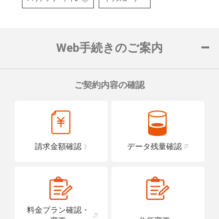
対応可能なお手続きなど詳細は
障がい者用の駐車スペースをご用意して
車いすでも安心
バリアフリートイレ
ロープをご用意
詳細はこちら
詳細はこちら
便座や洗面台に手すりを設置し、車い
置している店舗です。
Web手続きのご案内
詳細はこちら
ご契約内容の確認
請求金額確認
データ残量確認
料金プラン確認・