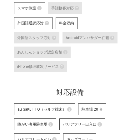
au店頭サポート
スマホ教室
手話接客対応
au店頭サポート定額
スマホ教室
手話接客対応
す。
外国語通訳応対
料金収納
詳細はこちら
スマートフォン・タブレット教室 を開催して
手話スタッフが在籍し、ケ
外国語通訳応対
明・修理などのアフターサ
外国語スタッフ応対
Androidアンバサダー在籍
いのある方のサポートが可
テレビ電話サービスで外国語通訳可能なス
詳細はこちら
外国語スタッフ応対
Andro
な店舗です。
あんしんショップ認定店舗
詳細はこちら
応対をご希望される場合は事前に店舗
Google
あんしんショップ認定店舗
対応言語：―
や、Andro
iPhone修理取次サービス
末に関す
「あんしんショップ」は携帯電話
iPhone修理取次サービス
プ」を、キャリアやブランドの垣
「あんしんショップ認定協議会」
iPhoneの修理受付が可能な店舗で
詳細はこちら
対応設備
詳細はこちら
au SaKuTTO（セルフ端末）
駐車場 20 台
au SaKuTTO（セルフ端末）
障がい者用駐車場
バリアフリー出入口
お客さまご自身でお手続き可能
障がい者用駐車場
る店舗です。
バリアフリー出
バリアフリートイレ
キッズコーナー