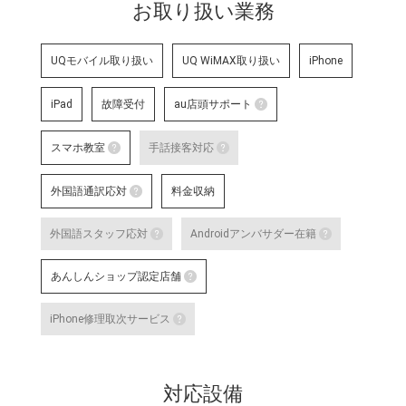
お取り扱い業務
UQモバイル取り扱い
UQ WiMAX取り扱い
iPhone
iPad
故障受付
au店頭サポート
au店頭サポート
スマホ教室
手話接客対応
au店頭サポート定額
スマホ教室
手話接客対応
す。
外国語通訳応対
料金収納
詳細はこちら
スマートフォン・タブレット教室 を開催して
手話スタッフが在籍し、ケ
外国語通訳応対
明・修理などのアフターサ
外国語スタッフ応対
Androidアンバサダー在籍
いのある方のサポートが可
テレビ電話サービスで外国語通訳可能なス
詳細はこちら
外国語スタッフ応対
Andro
な店舗です。
あんしんショップ認定店舗
詳細はこちら
応対をご希望される場合は事前に店舗
Google
あんしんショップ認定店舗
対応言語：―
や、Andro
iPhone修理取次サービス
末に関す
「あんしんショップ」は携帯電話
iPhone修理取次サービス
プ」を、キャリアやブランドの垣
「あんしんショップ認定協議会」
iPhoneの修理受付が可能な店舗で
詳細はこちら
対応設備
詳細はこちら