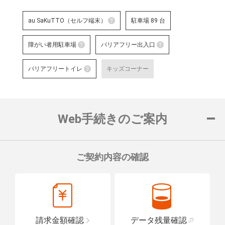
au SaKuTTO（セルフ端末）
駐車場 89 台
au SaKuTTO（セルフ端末）
障がい者用駐車場
バリアフリー出入口
お客さまご自身でお手続き可能
障がい者用駐車場
る店舗です。
バリアフリー出
バリアフリートイレ
キッズコーナー
対応可能なお手続きなど詳細は
障がい者用の駐車スペースをご用意して
車いすでも安心
バリアフリートイレ
ロープをご用意
詳細はこちら
詳細はこちら
便座や洗面台に手すりを設置し、車い
置している店舗です。
Web手続きのご案内
詳細はこちら
ご契約内容の確認
請求金額確認
データ残量確認