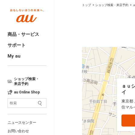
トップ
ショップ検索・来店予約
商品・サービス
サポート
My au
ショップ検索・
来店予約
ａｕシ
ａｕシ
イ
イ
au Online Shop
東京都
東京都
住マル
住マル
ニュースセンター
お問い合わせ