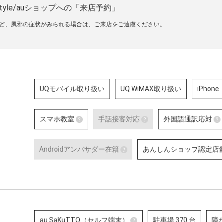
tyle/auショップへの「来店予約」
など、風邪の症状がみられる場合は、ご来店をご遠慮ください。
UQモバイル取り扱い
UQ WiMAX取り扱い
iPhone
スマホ教室
手話接客対応
外国語通訳応対
スマホ教室
手話接客対応
Androidアンバサダー在籍
あんしんショップ認定店
スマートフォン・タブレット教室 を開催
手話スタッフが在籍し
している店舗です。
から、使い方の説明・
Androidアンバサダー在籍
ーサービスにいたるま
のある方のサポートが
Google の AI 「Gemini」
詳細はこちら
Google のサービスや、Andro
Google Pixel ・Samsung G
末に関する特別研修を修了し
ッフです。
au SaKuTTO（セルフ端末）
駐車場 370 台
障