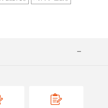
詳細はこちら
末）
障がい者用駐車場
バリアフリー出入口
き可能なセルフ
障がい者用の駐車スペースをご用意して
車いすでも安心してご来
舗です。
いる店舗です。
差のない出入口・スロー
いる店舗です。
詳細はこちら
詳細はこちら
詳細はこちら
車いす
舗で