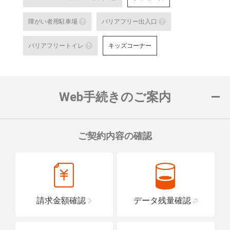
au SaKuTTO（セルフ端末）
障がい者用駐車場
バリアフリー出入口
お客さまご自身でお手続き可能
障がい者用駐車場
バリアフリー出
る店舗です。
バリアフリートイレ
キッズコーナー
対応可能なお手続きなど詳細は
障がい者用の駐車スペースをご用意して
車いすでも安心
バリアフリートイレ
ロープをご用意
詳細はこちら
詳細はこちら
便座や洗面台に手すりを設置し、車い
置している店舗です。
Web手続きのご案内
詳細はこちら
ご契約内容の確認
請求金額確認
データ残量確認