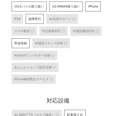
UQモバイル取り扱い
UQ WiMAX取り扱い
iPhone
iPad
故障受付
au店頭サポート
au店頭サポート
スマホ教室
手話接客対応
外国語通訳応対
au店頭サポート定額
スマホ教室
手話接客対応
外国語
す。
料金収納
外国語スタッフ応対
詳細はこちら
スマートフォン・タブレット教室 を開催して
手話スタッフが在籍し、ケ
テレビ
外国語スタッフ応対
明・修理などのアフターサ
な店舗
Androidアンバサダー在籍
いのある方のサポートが可
詳細は
応対をご希望される場合は
詳細はこちら
Androidアンバサダー在籍
対応言語：―
あんしんショップ認定店舗
Google の AI 「Gemini」をはじ
あんしんショップ認定店舗
や、Android 端末のGoogle Pixel 
iPhone修理取次サービス
末に関する特別研修を修了した認
「あんしんショップ」は携帯電話
iPhone修理取次サービス
プ」を、キャリアやブランドの垣
「あんしんショップ認定協議会」
iPhoneの修理受付が可能な店舗で
詳細はこちら
対応設備
詳細はこちら
au SaKuTTO（セルフ端末）
駐車場 2 台