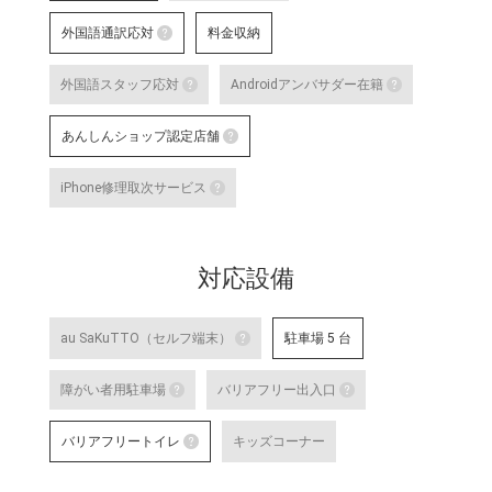
スマホ教室
手話接客対応
す。
外国語通訳応対
料金収納
詳細はこちら
スマートフォン・タブレット教室 を開催して
手話スタッフが在籍し、ケ
外国語通訳応対
明・修理などのアフターサ
外国語スタッフ応対
Androidアンバサダー在籍
いのある方のサポートが可
テレビ電話サービスで外国語通訳可能なス
詳細はこちら
外国語スタッフ応対
Andro
な店舗です。
あんしんショップ認定店舗
詳細はこちら
応対をご希望される場合は事前に店舗
Google
あんしんショップ認定店舗
対応言語：―
や、Andro
iPhone修理取次サービス
末に関す
「あんしんショップ」は携帯電話
iPhone修理取次サービス
プ」を、キャリアやブランドの垣
「あんしんショップ認定協議会」
iPhoneの修理受付が可能な店舗で
詳細はこちら
対応設備
詳細はこちら
au SaKuTTO（セルフ端末）
駐車場 5 台
au SaKuTTO（セルフ端末）
障がい者用駐車場
バリアフリー出入口
お客さまご自身でお手続き可能
障がい者用駐車場
バリアフリー出
る店舗です。
バリアフリートイレ
キッズコーナー
対応可能なお手続きなど詳細は
障がい者用の駐車スペースをご用意して
車いすでも安心
バリアフリートイレ
ロープをご用意
詳細はこちら