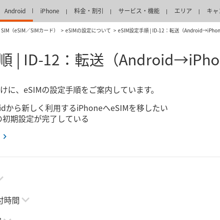
Android
iPhone
料金・割引
サービス・機能
エリア
キャ
SIM（eSIM／SIMカード）
eSIMの設定について
eSIM​設定​手​順 | ID-12：​転送​（Android→iPho
​順 | ID-12：​転送​（Android→iPho
けに、​eSIMの​設定手順を​ご案内しています。​
dから​新しく利用する​iPhoneへ​eSIMを​移したい
eの​初期設定が完了している
付時間