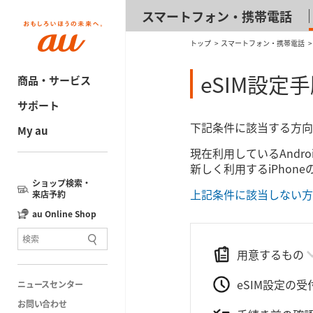
スマートフォン・携帯電話
トップ
スマートフォン・携帯電話
eSIM​設定​手
商品・サービス
サポート
下記条件に​該当する方​向
My au
現在利用している​Androi
新しく利用する​iPhon
ショップ検索・
上記条件に該当しない方
来店予約
au Online Shop
用意するもの
eSIM設定の受
ニュースセンター
お問い合わせ