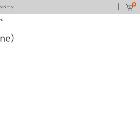
0
ンペーン
ne）​
ne）​