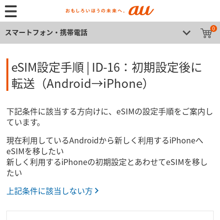
0
スマートフォン・携帯電話
eSIM設定手順 | ID-16：初期設定後に​
転送​​​​（Android→iPhone）
下記条件に​該当する方​向けに、​eSIMの​設定手順を​ご案内し
ています。​
現在利用している​Androidから​新しく利用する​iPhoneへ​
eSIMを​移したい
新しく利用するiPhoneの初期設定とあわせてeSIMを移し
たい
上記条件に該当しない方