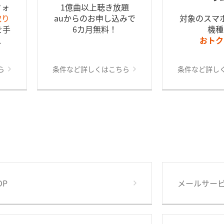
フォ
1億曲以上聴き放題
取り
auからのお申し込みで
対象のスマ
を手
6カ月無料！
機種
ス
おトク
ら
条件など詳しくはこちら
条件など詳し
OP
メールサー