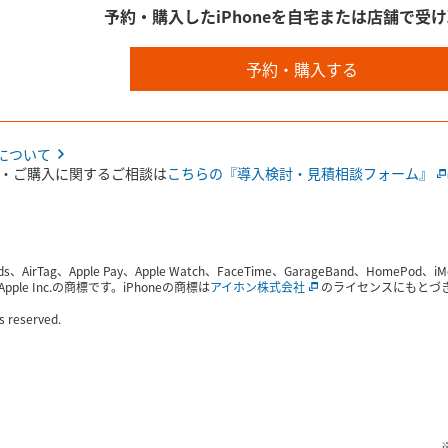
予約・購入したiPhoneを自宅または店舗で受
予約・購入する
続きについて
・ご購入に関するご相談は
こちらの『導入検討・見積相談フォーム』
ds、AirTag、Apple Pay、Apple Watch、FaceTime、GarageBand、HomePod、iM
le Inc.の商標です。iPhoneの商標は
アイホン株式会社
のライセンスにもとづき使用さ
ts reserved.