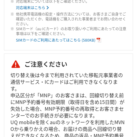
対応端末については以下をご確認ください。
対応端末はこちら
他社携帯電話機の設定・操作方法については、お客さまご自身でご
確認いただくか、電話機をご購入された事業者までお問い合わせく
ださい。
SIMカード（au ICカード）のお取り扱いやご利用にあたっての注意
事項は以下をご確認ください。
SIMカードのご利用にあたってはこちら
(580KB)
ご注意ください
切り替え後は今まで利用されていた移転元事業者の
通信サービス・ICカードはご利用できなくなりま
す。
申込区分が「MNP」のお客さまは、回線切り替え前
にMNP予約番号有効期限（取得日を含め15日間）が
失効した場合、MNP予約番号の再取得とお客さまセ
ンターでのお手続きが必要になります。
UQ mobileを除くauのネットワークを利用したMVN
Oから乗りかえの場合、お届けの商品へ回線切り替
えができなくなるため、商品の返品・MNP予約番号