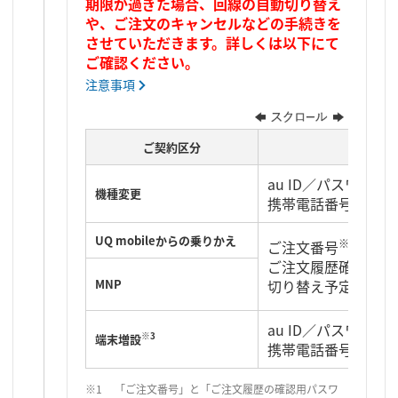
期限が過ぎた場合、回線の自動切り替え
や、ご注文のキャンセルなどの手続きを
させていただきます。詳しくは以下にて
ご確認ください。
注意事項
ご契約区分
あらかじ
au ID／パスワード
機種変更
携帯電話番号
UQ mobileからの乗りかえ
※1
ご注文番号
ご注文履歴確認用パ
MNP
切り替え予定の携帯
au ID／パスワード
※3
端末増設
携帯電話番号
「ご注文番号」と「ご注文履歴の確認用パスワ