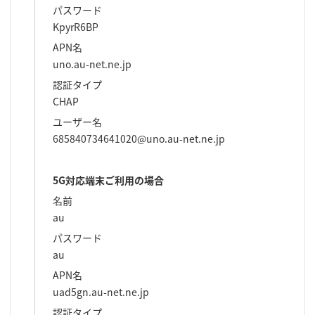
パスワード
KpyrR6BP
APN名
uno.au-net.ne.jp
認証タイプ
CHAP
ユーザー名
685840734641020@uno.au-net.ne.jp
5G対応端末ご利用の場合
名前
au
パスワード
au
APN名
uad5gn.au-net.ne.jp
認証タイプ