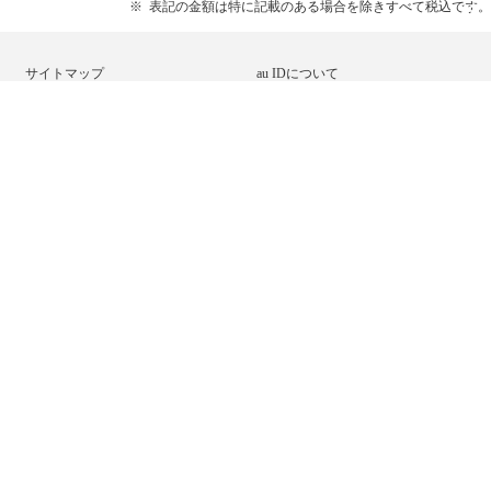
表記の金額は特に記載のある場合を除きすべて税込です。
サイトマップ
au IDについて
au ブランドについて
KDDIブランドについて
サステナビリティ
法人のお客さま
企業情報
KDDIサイトマップ
サイトポリシー
My au利用規約
プライバシーポリシー
プライバシーポータル
セキュリティポータル
ソーシャルメディアポリシー
動作環境・Cookie情報の利用について