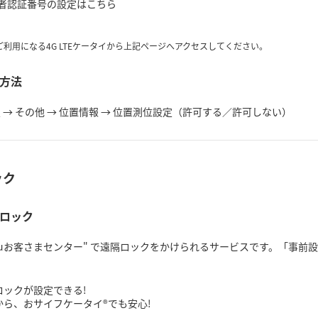
利用者認証番号の設定はこちら
利用になる4G LTEケータイから上記ページへアクセスしてください。
方法
定 → その他 → 位置情報 → 位置測位設定（許可する／許可しない）
ック
ロック
auお客さまセンター" で遠隔ロックをかけられるサービスです。「事
ロックが設定できる!
だから、おサイフケータイ®でも安心!