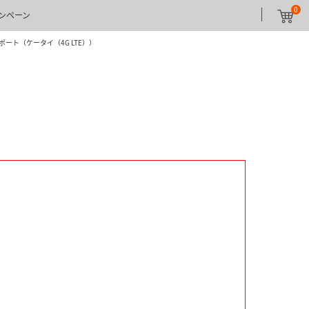
0
ンペーン
ポート（ケータイ（4G LTE））